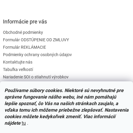
Informácie pre vás
Obchodné podmienky
Formulár ODSTÚPENIE OD ZMLUVY
Formulár REKLÁMACIE
Podmienky ochrany osobných údajov
Kontaktujte nás
Tabuľka veľkostí
Nariadenie SOI o stiahnutí výrobkov
Reklamačný poriadok
Používame súbory cookies. Niektoré sú nevyhnutné pre
Zásady súborov COOKIES
správne fungovanie nášho webu, iné nám pomáhajú
lepšie spoznať, čo Vás na našich stránkach zaujalo, a
vďaka tomu ich môžeme priebežne zlepšovať. Nastavenia
Facebook
cookies môžete kedykoľvek zmeniť. Viac informácií
nájdete
tu
.