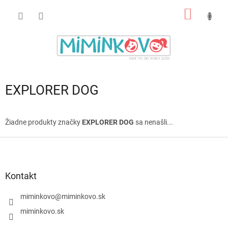
Prejsť
NÁKU
na
obsah
KOŠÍK
EXPLORER DOG
Žiadne produkty značky
EXPLORER DOG
sa nenašli...
Z
á
p
ä
Kontakt
t
i
miminkovo
@
miminkovo.sk
e
miminkovo.sk