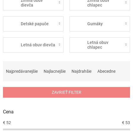
Zimná obuv
Zimná obuv
dievča
chlapec
Detské papuče
Gumáky
Letná obuv
Letná obuv dievča
chlapec
R
a
Najpredávanejšie
Najlacnejšie
Najdrahšie
Abecedne
d
e
n
ZAVRIEŤ FILTER
i
e
p
Cena
r
o
€
52
€
53
d