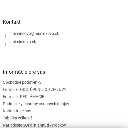
l
Z
á
á
d
p
a
ä
Kontakt
c
t
i
i
miminkovo
@
miminkovo.sk
e
e
p
miminkovo.sk
r
v
k
y
v
Informácie pre vás
ý
p
Obchodné podmienky
i
s
Formulár ODSTÚPENIE OD ZMLUVY
u
Formulár REKLÁMACIE
Podmienky ochrany osobných údajov
Kontaktujte nás
Tabuľka veľkostí
Nariadenie SOI o stiahnutí výrobkov