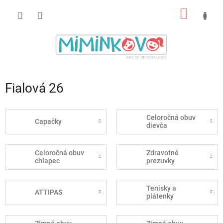
Prejsť
NÁKU
na
obsah
KOŠÍK
Fialová 26
Celoročná obuv
Capačky
dievča
Celoročná obuv
Zdravotné
chlapec
prezuvky
Tenisky a
ATTIPAS
plátenky