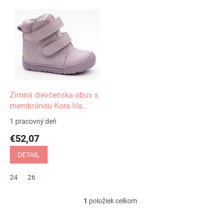
V
ý
p
i
s
p
r
o
d
Zimná dievčenska obuv s
u
membránou Kora lila
k
Protetika
1 pracovný deň
t
€52,07
o
v
DETAIL
24
26
1
položiek celkom
O
v