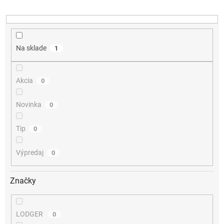
u
k
t
o
v
Na sklade
1
Akcia
0
Novinka
0
Tip
0
Výpredaj
0
Značky
LODGER
0