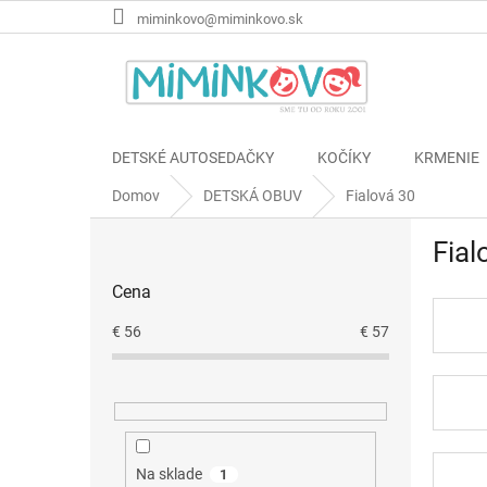
Prejsť
miminkovo@miminkovo.sk
na
obsah
DETSKÉ AUTOSEDAČKY
KOČÍKY
KRMENIE
Domov
DETSKÁ OBUV
Fialová 30
B
Fial
o
č
Cena
n
ý
€
56
€
57
p
a
n
e
l
Na sklade
1