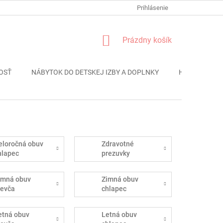
FORMULÁR REKLÁMACIE
PODMIENKY OCHRANY OSOBNÝCH ÚDAJO
Prihlásenie
NÁKUPNÝ
Prázdny košík
KOŠÍK
OSŤ
NÁBYTOK DO DETSKEJ IZBY A DOPLNKY
HRAČKY
eloročná obuv
Zdravotné
hlapec
prezuvky
imná obuv
Zimná obuv
ievča
chlapec
etná obuv
Letná obuv