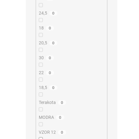
24,5
0
18
0
20,5
0
30
0
22
0
18,5
0
Terakota
0
MODRA
0
VZOR 12
0