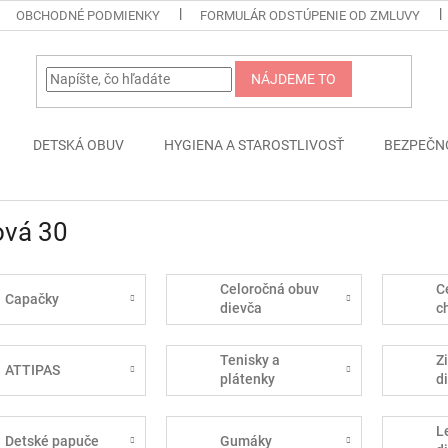
OBCHODNÉ PODMIENKY
FORMULÁR ODSTÚPENIE OD ZMLUVY
NÁJDEME TO
DETSKÁ OBUV
HYGIENA A STAROSTLIVOSŤ
BEZPEČN
ová 30
Celoročná obuv
C
Capačky
dievča
c
Tenisky a
Z
ATTIPAS
plátenky
d
L
Detské papuče
Gumáky