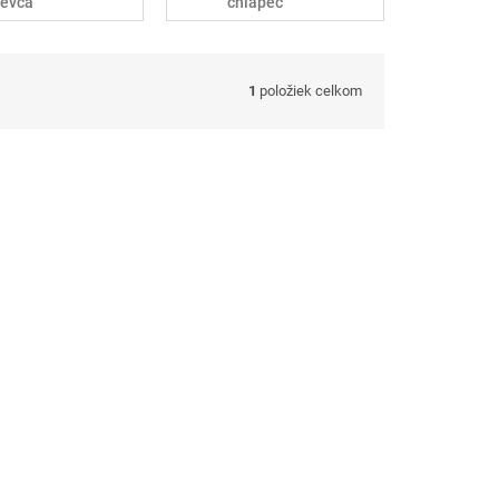
ievča
chlapec
1
položiek celkom