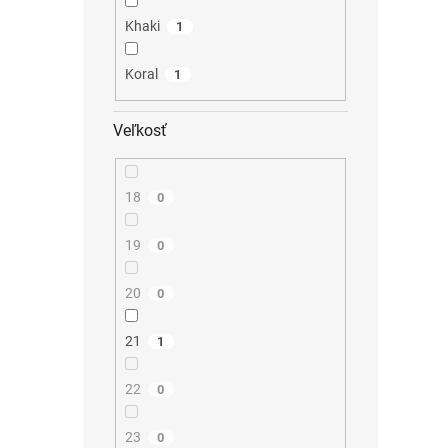
Khaki
1
Koral
1
Veľkosť
18
0
19
0
20
0
21
1
22
0
23
0