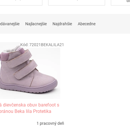
d
edávanejšie
Najlacnejšie
Najdrahšie
Abecedne
Kód:
72021BEKALILA21
 dievčenska obuv barefoot s
ánou Beka lila Protetika
1 pracovný deň