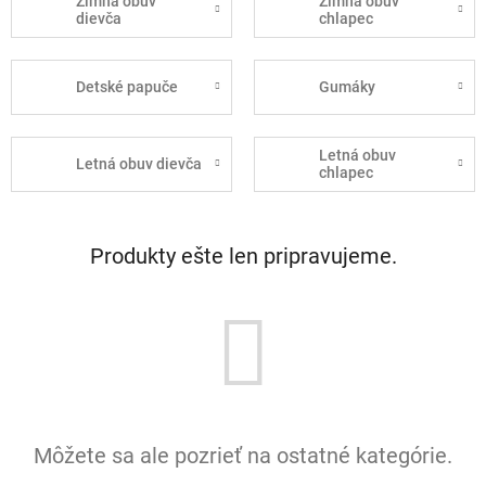
Zimná obuv
Zimná obuv
dievča
chlapec
Detské papuče
Gumáky
Letná obuv
Letná obuv dievča
chlapec
Produkty ešte len pripravujeme.
Môžete sa ale pozrieť na ostatné kategórie.