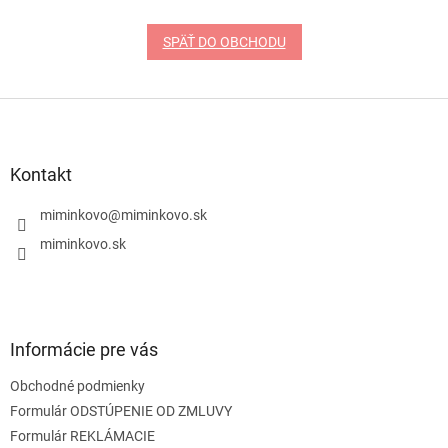
SPÄŤ DO OBCHODU
Z
á
p
ä
Kontakt
t
i
miminkovo
@
miminkovo.sk
e
miminkovo.sk
Informácie pre vás
Obchodné podmienky
Formulár ODSTÚPENIE OD ZMLUVY
Formulár REKLÁMACIE