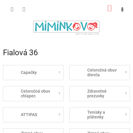
Prejsť
NÁKU
na
obsah
KOŠÍK
Fialová 36
Celoročná obuv
Capačky
dievča
Celoročná obuv
Zdravotné
chlapec
prezuvky
Tenisky a
ATTIPAS
plátenky