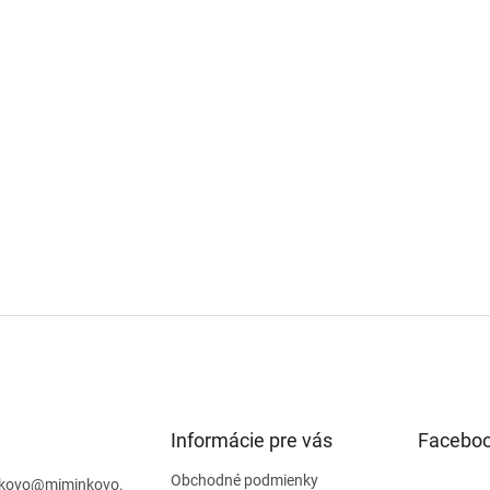
Informácie pre vás
Facebo
Obchodné podmienky
kovo
@
miminkovo.