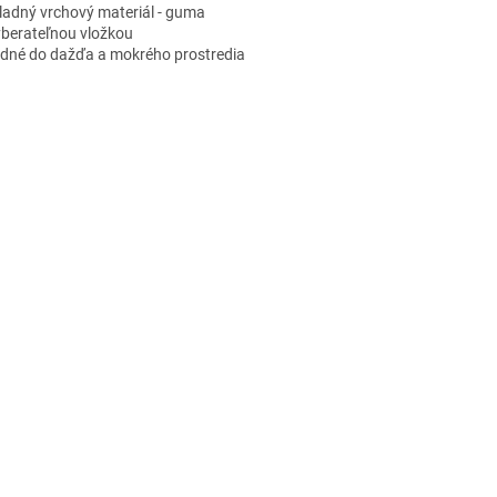
kladný vrchový materiál - guma
vyberateľnou vložkou
odné do dažďa a mokrého prostredia