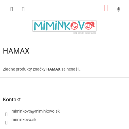
Prejsť
NÁKU
na
obsah
KOŠÍK
HAMAX
Žiadne produkty značky
HAMAX
sa nenašli...
Z
á
p
ä
Kontakt
t
i
miminkovo
@
miminkovo.sk
e
miminkovo.sk