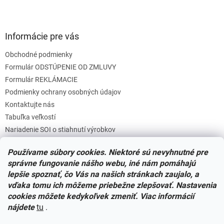
Informácie pre vás
Obchodné podmienky
Formulár ODSTÚPENIE OD ZMLUVY
Formulár REKLÁMACIE
Podmienky ochrany osobných údajov
Kontaktujte nás
Tabuľka veľkostí
Nariadenie SOI o stiahnutí výrobkov
Reklamačný poriadok
Používame súbory cookies. Niektoré sú nevyhnutné pre
Zásady súborov COOKIES
správne fungovanie nášho webu, iné nám pomáhajú
lepšie spoznať, čo Vás na našich stránkach zaujalo, a
vďaka tomu ich môžeme priebežne zlepšovať. Nastavenia
Facebook
cookies môžete kedykoľvek zmeniť. Viac informácií
nájdete
tu
.