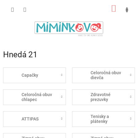
Prejsť
NÁKU
na
obsah
KOŠÍK
Hnedá 21
Celoročná obuv
Capačky
dievča
Celoročná obuv
Zdravotné
chlapec
prezuvky
Tenisky a
ATTIPAS
plátenky