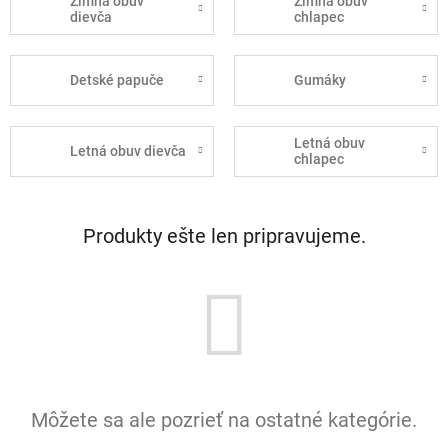
Zimná obuv
Zimná obuv
dievča
chlapec
Detské papuče
Gumáky
Letná obuv
Letná obuv dievča
chlapec
Produkty ešte len pripravujeme.
Môžete sa ale pozrieť na ostatné kategórie.