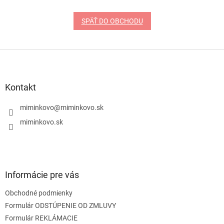
SPÄŤ DO OBCHODU
Z
á
p
ä
Kontakt
t
i
miminkovo
@
miminkovo.sk
e
miminkovo.sk
Informácie pre vás
Obchodné podmienky
Formulár ODSTÚPENIE OD ZMLUVY
Formulár REKLÁMACIE