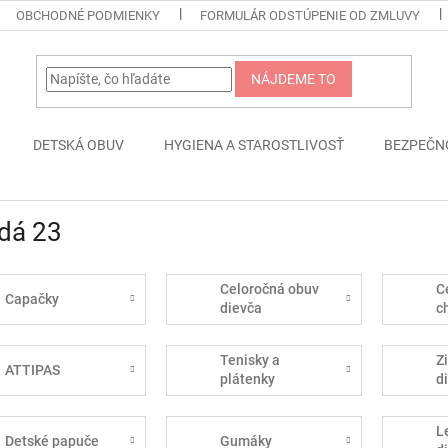
OBCHODNÉ PODMIENKY
FORMULÁR ODSTÚPENIE OD ZMLUVY
NÁJDEME TO
DETSKÁ OBUV
HYGIENA A STAROSTLIVOSŤ
BEZPEČN
dá 23
Celoročná obuv
C
Capačky
dievča
c
Tenisky a
Z
ATTIPAS
plátenky
d
L
Detské papuče
Gumáky