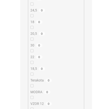
24,5
0
18
0
20,5
0
30
0
22
0
18,5
0
Terakota
0
MODRA
0
VZOR 12
0