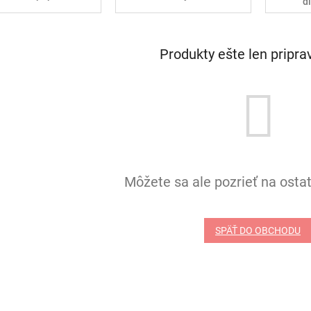
d
Produkty ešte len pripr
Môžete sa ale pozrieť na ostat
SPÄŤ DO OBCHODU