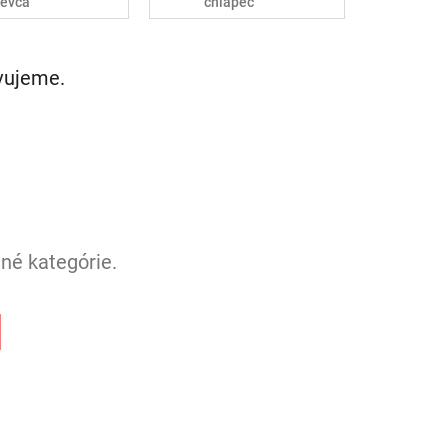
ievča
chlapec
avujeme.
né kategórie.