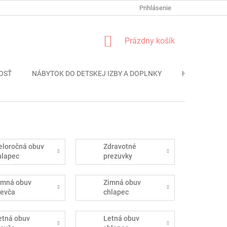
FORMULÁR REKLÁMACIE
PODMIENKY OCHRANY OSOBNÝCH ÚDAJO
Prihlásenie
NÁKUPNÝ
Prázdny košík
KOŠÍK
OSŤ
NÁBYTOK DO DETSKEJ IZBY A DOPLNKY
HRAČKY
eloročná obuv
Zdravotné
hlapec
prezuvky
imná obuv
Zimná obuv
ievča
chlapec
etná obuv
Letná obuv