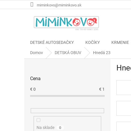
Prejsť
miminkovo@miminkovo.sk
na
obsah
DETSKÉ AUTOSEDAČKY
KOČÍKY
KRMENIE
Domov
DETSKÁ OBUV
Hnedá 23
B
Hne
o
č
Cena
n
ý
€
0
€
1
p
a
n
e
l
Na sklade
0