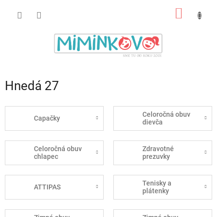
Prejsť
NÁKU
na
obsah
KOŠÍK
Hnedá 27
Celoročná obuv
Capačky
dievča
Celoročná obuv
Zdravotné
chlapec
prezuvky
Tenisky a
ATTIPAS
plátenky