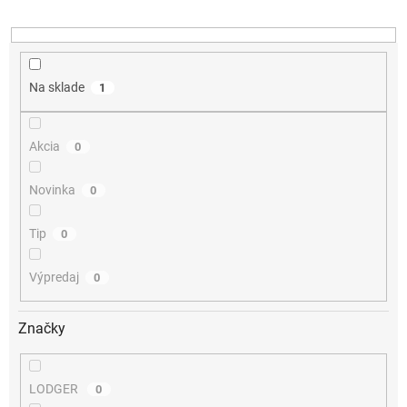
u
k
t
o
v
Na sklade
1
Akcia
0
Novinka
0
Tip
0
Výpredaj
0
Značky
LODGER
0