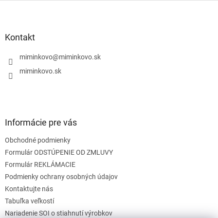
l
Z
á
á
d
p
a
ä
Kontakt
c
t
i
i
miminkovo
@
miminkovo.sk
e
e
p
miminkovo.sk
r
v
k
y
v
Informácie pre vás
ý
p
Obchodné podmienky
i
s
Formulár ODSTÚPENIE OD ZMLUVY
u
Formulár REKLÁMACIE
Podmienky ochrany osobných údajov
Kontaktujte nás
Tabuľka veľkostí
Nariadenie SOI o stiahnutí výrobkov