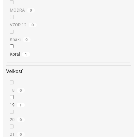
MODRA
0
VZOR 12
0
Khaki
0
Koral
1
Veľkosť
18
0
19
1
20
0
21
0