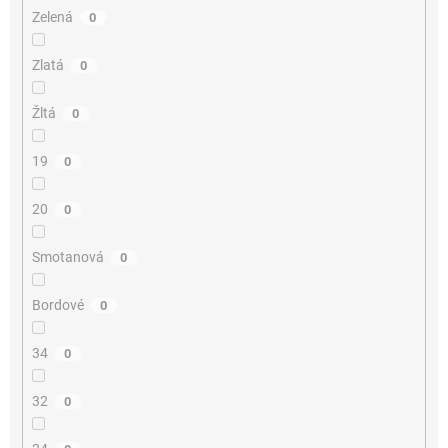
Zelená
0
Zlatá
0
Žltá
0
19
0
20
0
Smotanová
0
Bordové
0
34
0
32
0