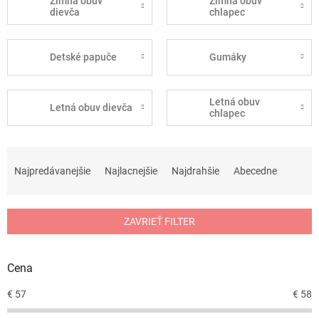
Zimná obuv
Zimná obuv
dievča
chlapec
Detské papuče
Gumáky
Letná obuv
Letná obuv dievča
chlapec
R
a
Najpredávanejšie
Najlacnejšie
Najdrahšie
Abecedne
d
e
n
ZAVRIEŤ FILTER
i
e
p
Cena
r
o
€
57
€
58
d