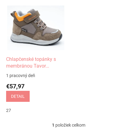
V
ý
p
i
s
p
r
o
d
Chlapčenské topánky s
u
membránou Tavor
k
Protetika
1 pracovný deň
t
€57,97
o
v
DETAIL
27
1
položiek celkom
O
v