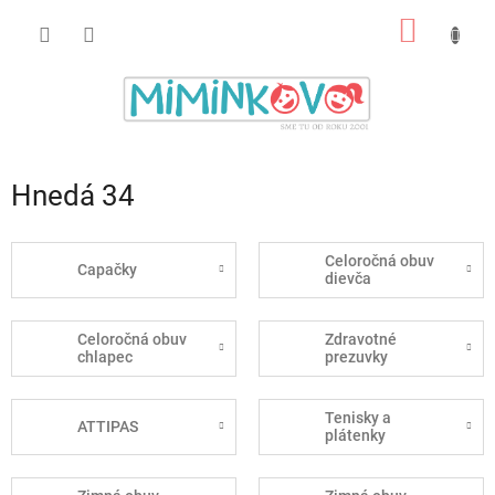
Prejsť
NÁKU
na
obsah
KOŠÍK
Hnedá 34
Celoročná obuv
Capačky
dievča
Celoročná obuv
Zdravotné
chlapec
prezuvky
Tenisky a
ATTIPAS
plátenky