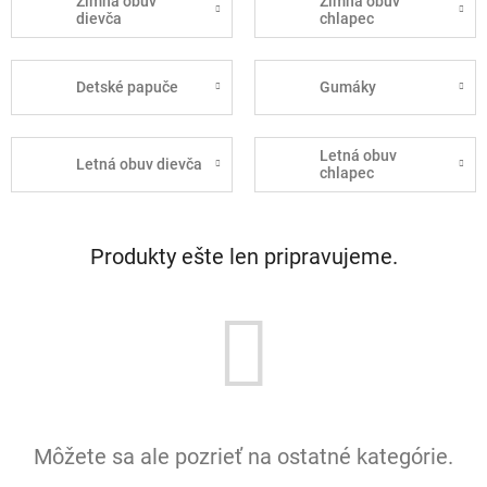
Zimná obuv
Zimná obuv
dievča
chlapec
Detské papuče
Gumáky
Letná obuv
Letná obuv dievča
chlapec
Produkty ešte len pripravujeme.
Môžete sa ale pozrieť na ostatné kategórie.