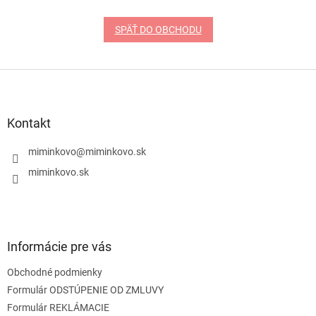
SPÄŤ DO OBCHODU
Z
á
p
ä
Kontakt
t
i
miminkovo
@
miminkovo.sk
e
miminkovo.sk
Informácie pre vás
Obchodné podmienky
Formulár ODSTÚPENIE OD ZMLUVY
Formulár REKLÁMACIE