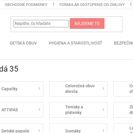
OBCHODNÉ PODMIENKY
FORMULÁR ODSTÚPENIE OD ZMLUVY
NÁJDEME TO
DETSKÁ OBUV
HYGIENA A STAROSTLIVOSŤ
BEZPEČN
dá 35
Celoročná obuv
C
Capačky
dievča
c
Tenisky a
Z
ATTIPAS
plátenky
d
L
Detské papuče
Gumáky