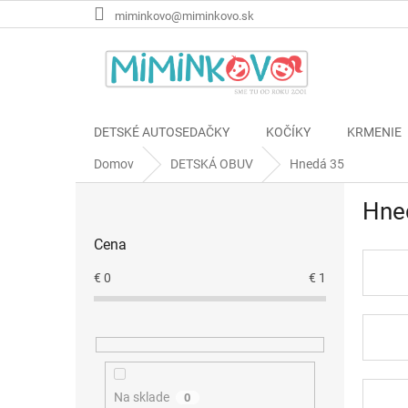
Prejsť
miminkovo@miminkovo.sk
na
obsah
DETSKÉ AUTOSEDAČKY
KOČÍKY
KRMENIE
Domov
DETSKÁ OBUV
Hnedá 35
B
Hne
o
č
Cena
n
ý
€
0
€
1
p
a
n
e
l
Na sklade
0