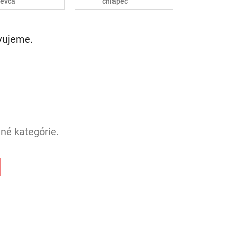
ievča
chlapec
avujeme.
né kategórie.