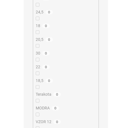
24,5
0
18
0
20,5
0
30
0
22
0
18,5
0
Terakota
0
MODRA
0
VZOR 12
0