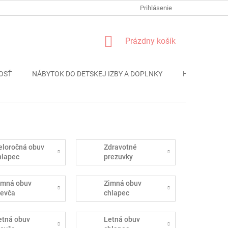
FORMULÁR REKLÁMACIE
PODMIENKY OCHRANY OSOBNÝCH ÚDAJO
Prihlásenie
NÁKUPNÝ
Prázdny košík
KOŠÍK
OSŤ
NÁBYTOK DO DETSKEJ IZBY A DOPLNKY
HRAČKY
eloročná obuv
Zdravotné
hlapec
prezuvky
imná obuv
Zimná obuv
ievča
chlapec
etná obuv
Letná obuv