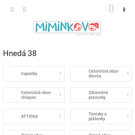
Prejsť
NÁKU
na
obsah
KOŠÍK
Hnedá 38
Celoročná obuv
Capačky
dievča
Celoročná obuv
Zdravotné
chlapec
prezuvky
Tenisky a
ATTIPAS
plátenky