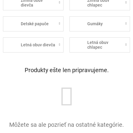
Zimná obuv
Zimná obuv
dievča
chlapec
Detské papuče
Gumáky
Letná obuv
Letná obuv dievča
chlapec
Produkty ešte len pripravujeme.
Môžete sa ale pozrieť na ostatné kategórie.