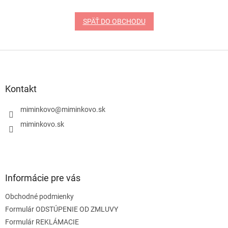
SPÄŤ DO OBCHODU
Z
á
p
ä
Kontakt
t
i
miminkovo
@
miminkovo.sk
e
miminkovo.sk
Informácie pre vás
Obchodné podmienky
Formulár ODSTÚPENIE OD ZMLUVY
Formulár REKLÁMACIE