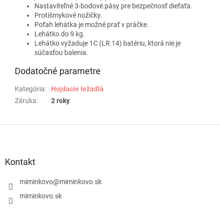
Nastaviteľné 3-bodové pásy pre bezpečnosť dieťaťa.
Protišmykové nožičky.
Poťah lehátka je možné prať v práčke.
Lehátko do 9 kg.
Lehátko vyžaduje 1C (LR 14) batériu, ktorá nie je
súčasťou balenia.
Dodatočné parametre
Kategória
:
Hojdacie ležadlá
Záruka
:
2 roky
Z
á
p
ä
Kontakt
t
i
miminkovo
@
miminkovo.sk
e
miminkovo.sk