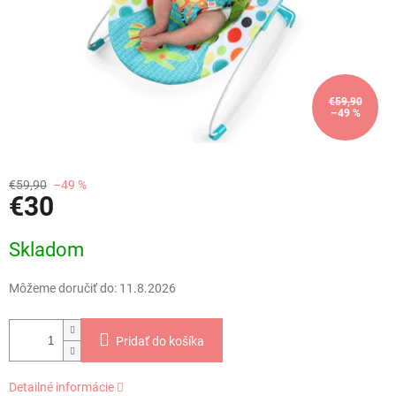
€59,90
–49 %
€59,90
–49 %
€30
Jednotková
Skladom
cena:
Môžeme doručiť do:
11.8.2026
Pridať do košíka
Detailné informácie