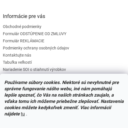
Informácie pre vás
Obchodné podmienky
Formulár ODSTÚPENIE OD ZMLUVY
Formulár REKLÁMACIE
Podmienky ochrany osobných údajov
Kontaktujte nás
Tabuľka veľkostí
Nariadenie SOI o stiahnutí výrobkov
Reklamačný poriadok
Používame súbory cookies. Niektoré sú nevyhnutné pre
Zásady súborov COOKIES
správne fungovanie nášho webu, iné nám pomáhajú
lepšie spoznať, čo Vás na našich stránkach zaujalo, a
vďaka tomu ich môžeme priebežne zlepšovať. Nastavenia
Facebook
cookies môžete kedykoľvek zmeniť. Viac informácií
nájdete
tu
.