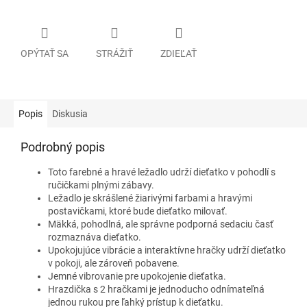
OPÝTAŤ SA
STRÁŽIŤ
ZDIEĽAŤ
Popis
Diskusia
Podrobný popis
Toto farebné a hravé ležadlo udrží dieťatko v pohodlí s
ručičkami plnými zábavy.
Ležadlo je skrášlené žiarivými farbami a hravými
postavičkami, ktoré bude dieťatko milovať.
Mäkká, pohodlná, ale správne podporná sedaciu časť
rozmaznáva dieťatko.
Upokojujúce vibrácie a interaktívne hračky udrží dieťatko
v pokoji, ale zároveň pobavene.
Jemné vibrovanie pre upokojenie dieťatka.
Hrazdička s 2 hračkami je jednoducho odnímateľná
jednou rukou pre ľahký prístup k dieťatku.