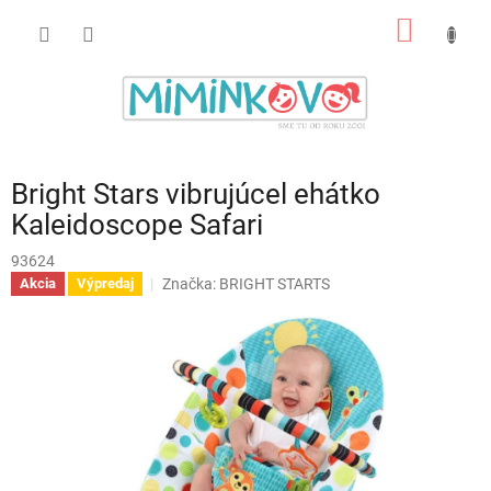
Prejsť
NÁKU
na
obsah
KOŠÍK
Bright Stars vibrujúcel ehátko
Kaleidoscope Safari
93624
Značka:
BRIGHT STARTS
Akcia
Výpredaj