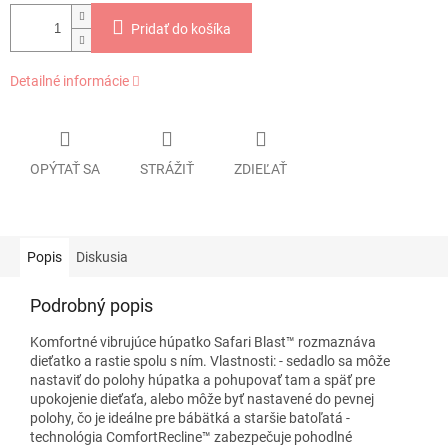
Pridať do košíka
Detailné informácie
OPÝTAŤ SA
STRÁŽIŤ
ZDIEĽAŤ
Popis
Diskusia
Podrobný popis
Komfortné vibrujúce húpatko Safari Blast™ rozmaznáva
dieťatko a rastie spolu s ním. Vlastnosti: - sedadlo sa môže
nastaviť do polohy húpatka a pohupovať tam a späť pre
upokojenie dieťaťa, alebo môže byť nastavené do pevnej
polohy, čo je ideálne pre bábätká a staršie batoľatá -
technológia ComfortRecline™ zabezpečuje pohodlné