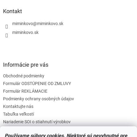
p
ä
Kontakt
t
i
miminkovo
@
miminkovo.sk
e
miminkovo.sk
Informácie pre vás
Obchodné podmienky
Formulár ODSTÚPENIE OD ZMLUVY
Formulár REKLÁMACIE
Podmienky ochrany osobných údajov
Kontaktujte nás
Tabuľka veľkostí
Nariadenie SOI o stiahnutí výrobkov
Reklamačný poriadok
Používame súbory cookies. Niektoré sú nevyhnutné pre
Zásady súborov COOKIES