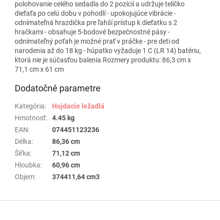
polohovanie celého sedadla do 2 pozícií a udržuje telíčko
dieťaťa po celú dobu v pohodlí - upokojujúce vibrácie -
odnímateľná hrazdička pre ľahší prístup k dieťatku s 2
hračkami - obsahuje 5-bodové bezpečnostné pásy -
odnímateľný poťah je možné prať v práčke - pre deti od
narodenia až do 18 kg - húpatko vyžaduje 1 C (LR 14) batériu,
ktorá nie je súčasťou balenia Rozmery produktu: 86,3 cm x
71,1 cm x 61 cm
Dodatočné parametre
Kategória
:
Hojdacie ležadlá
Hmotnosť
:
4.45 kg
EAN
:
074451123236
Délka
:
86,36 cm
Šířka
:
71,12 cm
Hloubka
:
60,96 cm
Objem
:
374411,64 cm3
Z
á