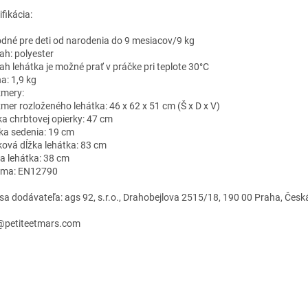
fikácia:
odné pre deti od narodenia do 9 mesiacov/9 kg
ah: polyester
ťah lehátka je možné prať v práčke pri teplote 30°C
a: 1,9 kg
zmery:
zmer rozloženého lehátka: 46 x 62 x 51 cm (Š x D x V)
žka chrbtovej opierky: 47 cm
bka sedenia: 19 cm
lková dĺžka lehátka: 83 cm
ka lehátka: 38 cm
rma: EN12790
sa dodávateľa: ags 92, s.r.o., Drahobejlova 2515/18, 190 00 Praha, Česk
@petiteetmars.com