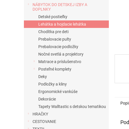
NÁBYTOK DO DETSKEJ IZBY A
DOPLNKY
Detské postieľky
Lehátka a hojdacie lehátka
Chodítka pre deti
Prebalovacie pulty
Prebalovacie podložky
Nočné svetlá a projektory
Matrace a príslušenstvo
Posteľné komplety
Deky
Podložky a kliny
Ergonomické vankúše
Dekorácie
Popi
Tapety Walltastic s detskou tematikou
HRAČKY
Pod
CESTOVANIE