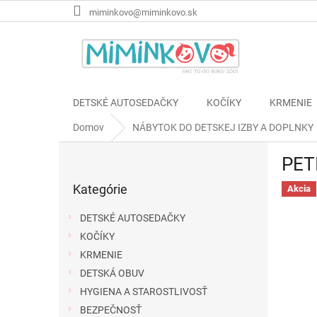
Prejsť
miminkovo@miminkovo.sk
na
obsah
DETSKÉ AUTOSEDAČKY
KOČÍKY
KRMENIE
Domov
NÁBYTOK DO DETSKEJ IZBY A DOPLNKY
B
PET
o
Preskočiť
č
Kategórie
kategórie
Akcia
n
ý
DETSKÉ AUTOSEDAČKY
p
KOČÍKY
a
KRMENIE
n
e
DETSKÁ OBUV
l
HYGIENA A STAROSTLIVOSŤ
BEZPEČNOSŤ