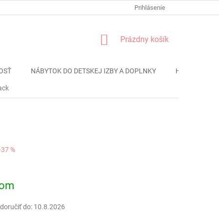
FORMULÁR REKLÁMACIE
PODMIENKY OCHRANY OSOBNÝCH ÚDAJO
Prihlásenie
NÁKUPNÝ
Prázdny košík
KOŠÍK
OSŤ
NÁBYTOK DO DETSKEJ IZBY A DOPLNKY
HRAČKY
ack
–37 %
ová
dom
oručiť do:
10.8.2026