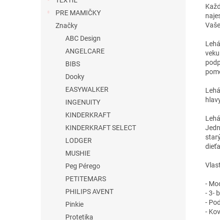
TEXTIL
Každ
PRE MAMIČKY
naje
Vaše
Značky
ABC Design
Lehá
ANGELCARE
veku
podp
BIBS
pomô
Dooky
EASYWALKER
Lehá
hlavy
INGENUITY
KINDERKRAFT
Lehá
Jedn
KINDERKRAFT SELECT
star
LODGER
dieťa
MUSHIE
Vlast
Peg Pérego
PETITEMARS
- Mo
PHILIPS AVENT
- 3-
- Po
Pinkie
- Ko
Protetika