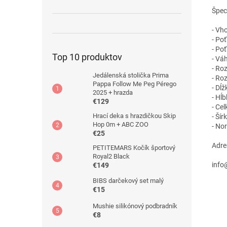
Špeci
- Vh
- Poť
- Po
Top 10 produktov
- Váh
- Ro
Jedálenská stolička Prima
- Ro
Pappa Follow Me Peg Pérego
- Dĺ
2025 + hrazda
- Hĺ
€129
- Ce
Hrací deka s hrazdičkou Skip
- Šír
Hop 0m + ABC ZOO
- No
€25
Adre
PETITEMARS Kočík športový
Royal2 Black
info
€149
BIBS darčekový set malý
€15
Mushie silikónový podbradník
€8