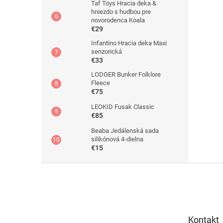
Taf Toys Hracia deka &
hniezdo s hudbou pre
novorodenca Koala
€29
Infantino Hracia deka Maxi
senzorická
€33
LODGER Bunker Folklore
Fleece
€75
LEOKID Fusak Classic
€85
Beaba Jedálenská sada
silikónová 4-dielna
€15
Z
á
p
ä
t
Kontakt
i