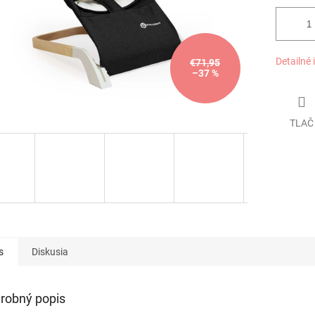
Detailné 
€71,95
–37 %
TLAČ
s
Diskusia
robný popis