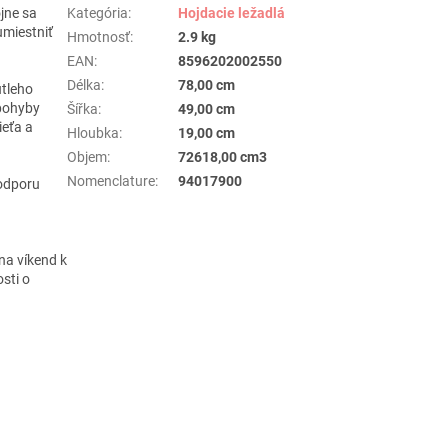
jne sa
Kategória
:
Hojdacie ležadlá
umiestniť
Hmotnosť
:
2.9 kg
EAN
:
8596202002550
Délka
:
78,00 cm
útleho
 pohyby
Šířka
:
49,00 cm
ieťa a
Hloubka
:
19,00 cm
Objem
:
72618,00 cm3
Nomenclature
:
94017900
odporu
na víkend k
sti o