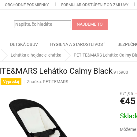
OBCHODNÉ PODMIENKY
FORMULÁR ODSTÚPENIE OD ZMLUVY
NÁJDEME TO
DETSKÁ OBUV
HYGIENA A STAROSTLIVOSŤ
BEZPEČN
Lehátka a hojdacie lehátka
PETITE&MARS Lehátko Calmy Bl
ITE&MARS Lehátko Calmy Black
915900
Značka:
PETITEMARS
Výpredaj
€71,95
€45
Jednotk
Skla
cena:
Môžeme d