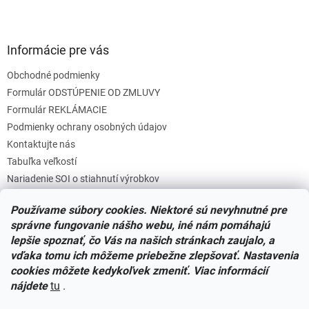
Informácie pre vás
Obchodné podmienky
Formulár ODSTÚPENIE OD ZMLUVY
Formulár REKLÁMACIE
Podmienky ochrany osobných údajov
Kontaktujte nás
Tabuľka veľkostí
Nariadenie SOI o stiahnutí výrobkov
Reklamačný poriadok
Používame súbory cookies. Niektoré sú nevyhnutné pre
Zásady súborov COOKIES
správne fungovanie nášho webu, iné nám pomáhajú
lepšie spoznať, čo Vás na našich stránkach zaujalo, a
vďaka tomu ich môžeme priebežne zlepšovať. Nastavenia
Facebook
cookies môžete kedykoľvek zmeniť. Viac informácií
nájdete
tu
.