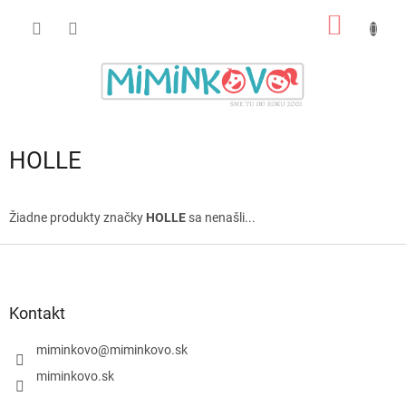
Prejsť
NÁKU
na
obsah
KOŠÍK
HOLLE
Žiadne produkty značky
HOLLE
sa nenašli...
Z
á
p
ä
Kontakt
t
i
miminkovo
@
miminkovo.sk
e
miminkovo.sk