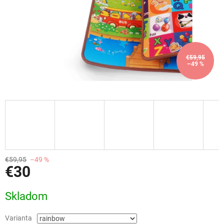
€59,95
–49 %
€59,95
–49 %
€30
Jednotková
Skladom
cena:
Varianta