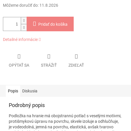
Môžeme doručiť do:
11.8.2026
Pridať do košíka
Detailné informácie
OPÝTAŤ SA
STRÁŽIŤ
ZDIEĽAŤ
Popis
Diskusia
Podrobný popis
Podložka na hranie má obojstrannú potlač s veselými motívmi,
protišmykovú úpravu na povrchu, skvele izoluje a odhlučňuje,
je vodeodolná, jemná na povrchu, elastická, avšak tvarovo