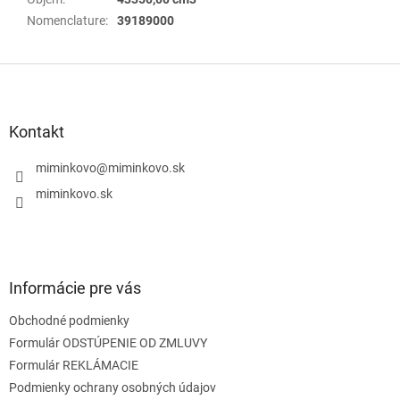
Nomenclature
:
39189000
Z
á
p
ä
Kontakt
t
i
miminkovo
@
miminkovo.sk
e
miminkovo.sk
Informácie pre vás
Obchodné podmienky
Formulár ODSTÚPENIE OD ZMLUVY
Formulár REKLÁMACIE
Podmienky ochrany osobných údajov