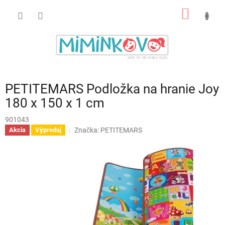
Prejsť
NÁKU
na
obsah
KOŠÍK
PETITEMARS Podložka na hranie Joy
180 x 150 x 1 cm
901043
Značka:
PETITEMARS
Akcia
Výpredaj