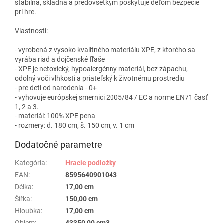
stabilná, skladná a predovšetkým poskytuje deťom bezpečie
pri hre.
Vlastnosti:
- vyrobená z vysoko kvalitného materiálu XPE, z ktorého sa
vyrába riad a dojčenské fľaše
- XPE je netoxický, hypoalergénny materiál, bez zápachu,
odolný voči vlhkosti a priateľský k životnému prostrediu
- pre deti od narodenia - 0+
- vyhovuje európskej smernici 2005/84 / EC a norme EN71 časť
1, 2 a 3.
- materiál: 100% XPE pena
- rozmery: d. 180 cm, š. 150 cm, v. 1 cm
Dodatočné parametre
Kategória
:
Hracie podložky
EAN
:
8595640901043
Délka
:
17,00 cm
Šířka
:
150,00 cm
Hloubka
:
17,00 cm
Objem
:
43350,00 cm3