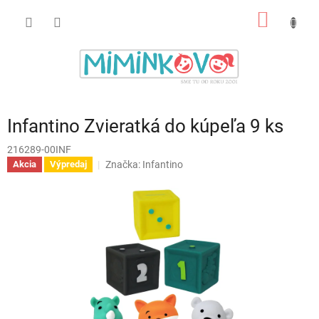
Prejsť
NÁKU
na
obsah
KOŠÍK
Infantino Zvieratká do kúpeľa 9 ks
216289-00INF
Značka:
Infantino
Akcia
Výpredaj