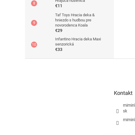
Hrajúca húsenica
€11
Taf Toys Hracia deka &
hniezdo s hudbou pre
novorodenca Koala
€29
Infantino Hracia deka Maxi
senzorická
€33
Z
á
p
ä
t
Kontakt
i
e
mimin
sk
mimin