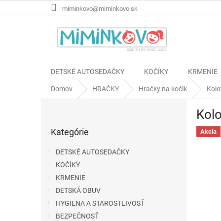
Prejsť
miminkovo@miminkovo.sk
na
obsah
DETSKÉ AUTOSEDAČKY
KOČÍKY
KRMENIE
Domov
HRAČKY
Hračky na kočík
Kolo
B
Kolo
o
Preskočiť
č
Kategórie
kategórie
Akcia
n
ý
DETSKÉ AUTOSEDAČKY
p
KOČÍKY
a
KRMENIE
n
e
DETSKÁ OBUV
l
HYGIENA A STAROSTLIVOSŤ
BEZPEČNOSŤ