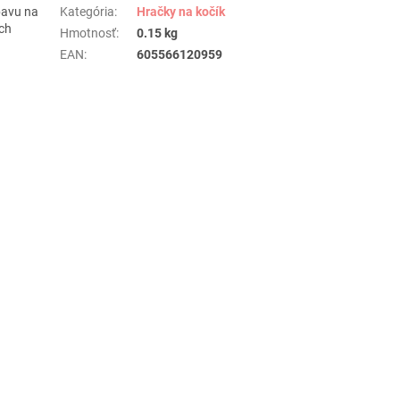
bavu na
Kategória
:
Hračky na kočík
ch
Hmotnosť
:
0.15 kg
EAN
:
605566120959