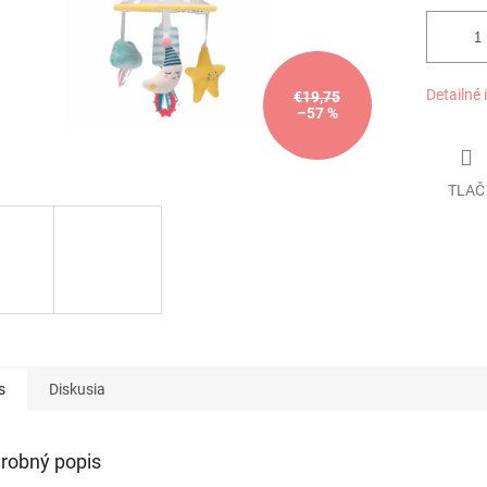
Detailné 
€19,75
–57 %
TLAČ
s
Diskusia
robný popis