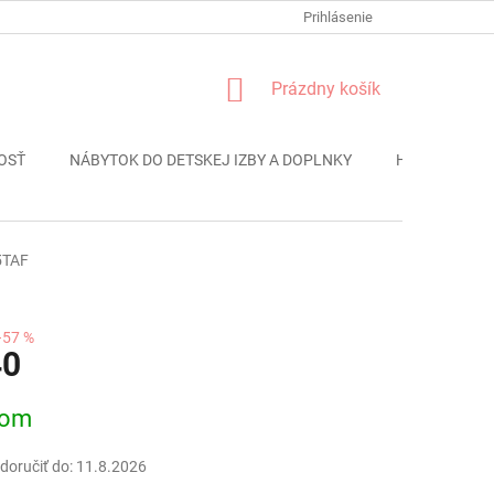
FORMULÁR REKLÁMACIE
PODMIENKY OCHRANY OSOBNÝCH ÚDAJO
Prihlásenie
NÁKUPNÝ
Prázdny košík
KOŠÍK
OSŤ
NÁBYTOK DO DETSKEJ IZBY A DOPLNKY
HRAČKY
5TAF
–57 %
40
ová
dom
oručiť do:
11.8.2026