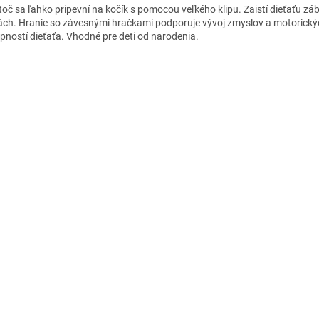
toč sa ľahko pripevní na kočík s pomocou veľkého klipu. Zaistí dieťaťu zá
ách. Hranie so závesnými hračkami podporuje vývoj zmyslov a motorický
pností dieťaťa. Vhodné pre deti od narodenia.