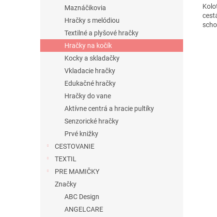
Kolo
Maznáčikovia
cest
Hračky s melódiou
scho
Textilné a plyšové hračky
Hračky na kočík
Kocky a skladačky
Vkladacie hračky
Edukačné hračky
Hračky do vane
Aktívne centrá a hracie pultíky
Senzorické hračky
Prvé knižky
CESTOVANIE
TEXTIL
PRE MAMIČKY
Značky
ABC Design
ANGELCARE