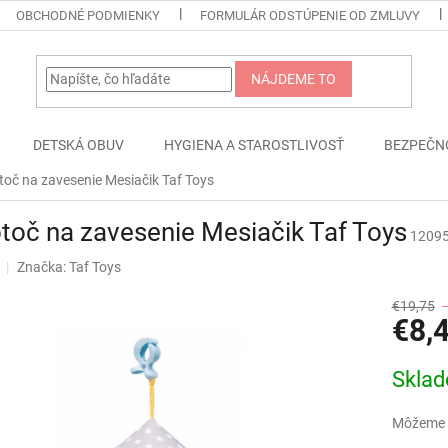
OBCHODNÉ PODMIENKY
FORMULÁR ODSTÚPENIE OD ZMLUVY
NÁJDEME TO
DETSKÁ OBUV
HYGIENA A STAROSTLIVOSŤ
BEZPEČN
toč na zavesenie Mesiačik Taf Toys
toč na zavesenie Mesiačik Taf Toys
1209
Značka:
Taf Toys
€19,75
€8,
Jednotk
Skla
cena:
Môžeme d