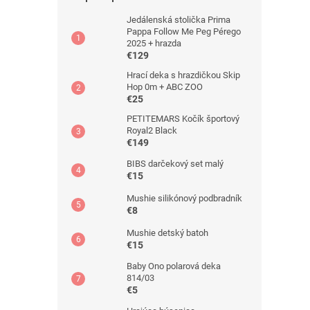
Jedálenská stolička Prima
Pappa Follow Me Peg Pérego
2025 + hrazda
€129
Hrací deka s hrazdičkou Skip
Hop 0m + ABC ZOO
€25
PETITEMARS Kočík športový
Royal2 Black
€149
BIBS darčekový set malý
€15
Mushie silikónový podbradník
€8
Mushie detský batoh
€15
Baby Ono polarová deka
814/03
€5