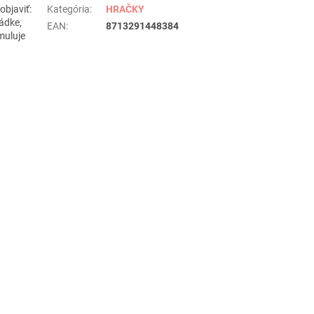
objaviť:
Kategória
:
HRAČKY
rádke,
EAN
:
8713291448384
imuluje