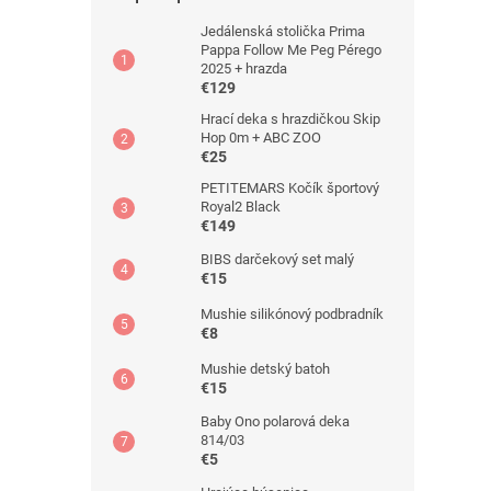
Jedálenská stolička Prima
Pappa Follow Me Peg Pérego
2025 + hrazda
€129
Hrací deka s hrazdičkou Skip
Hop 0m + ABC ZOO
€25
PETITEMARS Kočík športový
Royal2 Black
€149
BIBS darčekový set malý
€15
Mushie silikónový podbradník
€8
Mushie detský batoh
€15
Baby Ono polarová deka
814/03
€5