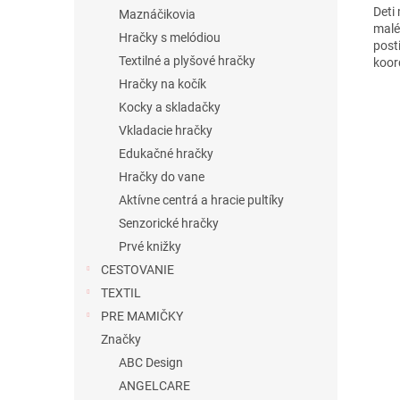
Deti 
Maznáčikovia
malé
Hračky s melódiou
posti
Textilné a plyšové hračky
koor
Hračky na kočík
Kocky a skladačky
Vkladacie hračky
Edukačné hračky
Hračky do vane
Aktívne centrá a hracie pultíky
Senzorické hračky
Prvé knižky
CESTOVANIE
TEXTIL
PRE MAMIČKY
Značky
ABC Design
ANGELCARE