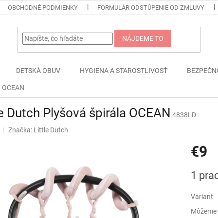
OBCHODNÉ PODMIENKY
FORMULÁR ODSTÚPENIE OD ZMLUVY
NÁJDEME TO
DETSKÁ OBUV
HYGIENA A STAROSTLIVOSŤ
BEZPEČN
la OCEAN
le Dutch Plyšová špirála OCEAN
4838LD
Značka:
Little Dutch
€9
Jednotk
1 pra
cena:
Variant
Môžeme d