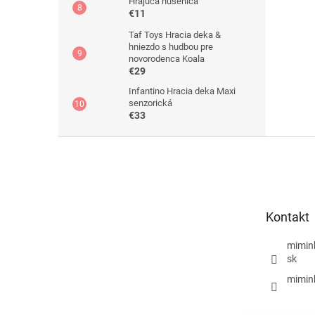
Hrajúca húsenica
€11
Taf Toys Hracia deka &
hniezdo s hudbou pre
novorodenca Koala
€29
Infantino Hracia deka Maxi
senzorická
€33
Z
á
p
ä
t
Kontakt
i
e
mimin
sk
mimin