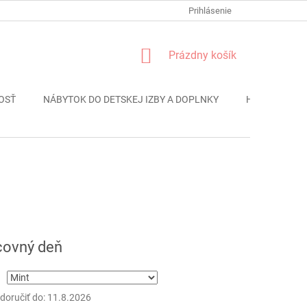
FORMULÁR REKLÁMACIE
PODMIENKY OCHRANY OSOBNÝCH ÚDAJO
Prihlásenie
NÁKUPNÝ
Prázdny košík
KOŠÍK
OSŤ
NÁBYTOK DO DETSKEJ IZBY A DOPLNKY
HRAČKY
ová
covný deň
oručiť do:
11.8.2026