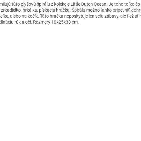
milujú túto plyšovú špirálu z kolekcie Little Dutch Ocean. Je toho toľko čo 
 zrkadielko, hrkálka, pískacia hračka. Špirálu možno ľahko pripevniť k oh
eľke, alebo na kočík. Táto hračka neposkytuje len veľa zábavy, ale tiež st
dináciu rúk a očí. Rozmery 10x25x38 cm.