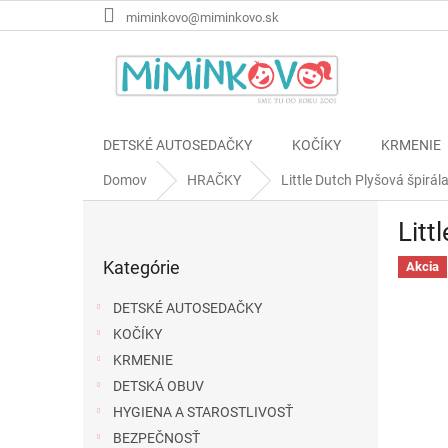
Prejsť
miminkovo@miminkovo.sk
na
obsah
DETSKÉ AUTOSEDAČKY
KOČÍKY
KRMENIE
Domov
HRAČKY
Little Dutch Plyšová špirá
B
Litt
o
Preskočiť
č
Kategórie
kategórie
Akcia
n
ý
DETSKÉ AUTOSEDAČKY
p
KOČÍKY
a
KRMENIE
n
e
DETSKÁ OBUV
l
HYGIENA A STAROSTLIVOSŤ
BEZPEČNOSŤ