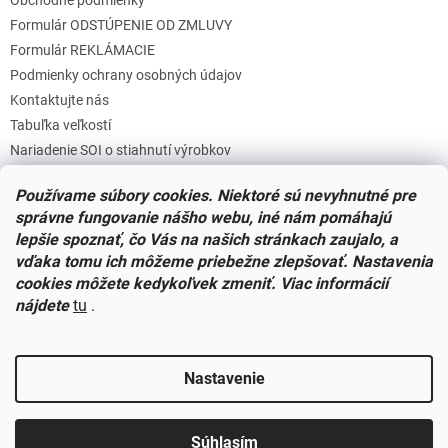
Formulár ODSTÚPENIE OD ZMLUVY
Formulár REKLÁMACIE
Podmienky ochrany osobných údajov
Kontaktujte nás
Tabuľka veľkostí
Nariadenie SOI o stiahnutí výrobkov
Reklamačný poriadok
Používame súbory cookies. Niektoré sú nevyhnutné pre
Zásady súborov COOKIES
správne fungovanie nášho webu, iné nám pomáhajú
lepšie spoznať, čo Vás na našich stránkach zaujalo, a
vďaka tomu ich môžeme priebežne zlepšovať. Nastavenia
Facebook
cookies môžete kedykoľvek zmeniť. Viac informácií
nájdete
tu
.
Nastavenie
Vytvoril Shoptet
Súhlasím
Copyright 2026
Miminkovo.sk
. Všetky práva vyhradené.