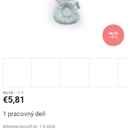
€6,15
–5 %
€6,15
–5 %
€5,81
Jednotková
1 pracovný deň
cena:
Môžeme doručiť do:
7.8.2026