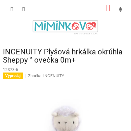
Prejsť
NÁKU
na
obsah
KOŠÍK
INGENUITY Plyšová hrkálka okrúhla
Sheppy™ ovečka 0m+
12373-6
Značka:
INGENUITY
Výpredaj