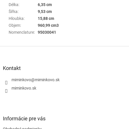
Délka
:
6,35 cm
Šířka
:
9,53 cm
Hloubka
:
15,88 cm
Objem
:
960,99 cm3
Nomenclature
:
95030041
Z
á
p
ä
Kontakt
t
i
miminkovo
@
miminkovo.sk
e
miminkovo.sk
Informácie pre vás
Obchodné podmienky