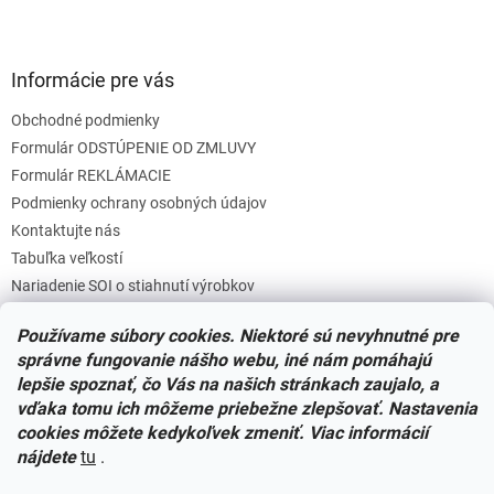
Informácie pre vás
Obchodné podmienky
Formulár ODSTÚPENIE OD ZMLUVY
Formulár REKLÁMACIE
Podmienky ochrany osobných údajov
Kontaktujte nás
Tabuľka veľkostí
Nariadenie SOI o stiahnutí výrobkov
Reklamačný poriadok
Používame súbory cookies. Niektoré sú nevyhnutné pre
Zásady súborov COOKIES
správne fungovanie nášho webu, iné nám pomáhajú
lepšie spoznať, čo Vás na našich stránkach zaujalo, a
vďaka tomu ich môžeme priebežne zlepšovať. Nastavenia
Facebook
cookies môžete kedykoľvek zmeniť. Viac informácií
nájdete
tu
.