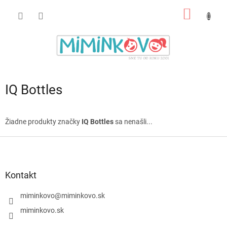
Prejsť
NÁKU
na
obsah
KOŠÍK
IQ Bottles
Žiadne produkty značky
IQ Bottles
sa nenašli...
Z
á
p
ä
Kontakt
t
i
miminkovo
@
miminkovo.sk
e
miminkovo.sk