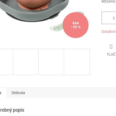
Môžeme d
€34
–55 %
Detailné 
TLAČ
s
Diskusia
robný popis