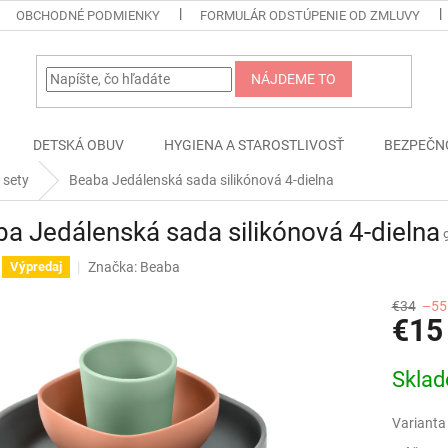
OBCHODNÉ PODMIENKY
FORMULÁR ODSTÚPENIE OD ZMLUVY
NÁJDEME TO
DETSKÁ OBUV
HYGIENA A STAROSTLIVOSŤ
BEZPEČN
 sety
Beaba Jedálenská sada silikónová 4-dielna
a Jedálenská sada silikónová 4-dielna
Značka:
Beaba
Výpredaj
€34
–55
€15
Jednotk
Skla
cena:
Varianta