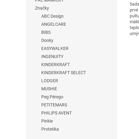
PRE MAMIČKY
Sada 
Značky
prvé
pult
ABC Design
mäkk
ANGELCARE
tepl
BIBS
umýv
Dooky
EASYWALKER
INGENUITY
KINDERKRAFT
KINDERKRAFT SELECT
LODGER
MUSHIE
Peg Pérego
PETITEMARS
PHILIPS AVENT
Pinkie
Protetika