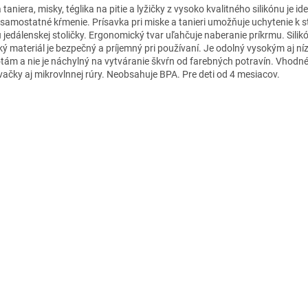
taniera, misky, téglika na pitie a lyžičky z vysoko kvalitného silikónu je id
 samostatné kŕmenie. Prísavka pri miske a tanieri umožňuje uchytenie k s
u jedálenskej stoličky. Ergonomický tvar uľahčuje naberanie príkrmu. Sili
ý materiál je bezpečný a príjemný pri používaní. Je odolný vysokým aj n
otám a nie je náchylný na vytváranie škvŕn od farebných potravín. Vhodn
ačky aj mikrovlnnej rúry. Neobsahuje BPA. Pre deti od 4 mesiacov.