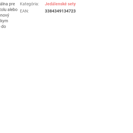
eálna pre
Kategória
:
Jedálenské sety
tolu alebo
EAN
:
3384349134723
kónový
ízkym
é do