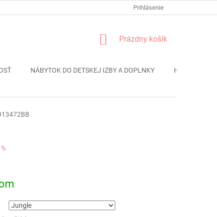
FORMULÁR REKLÁMACIE
PODMIENKY OCHRANY OSOBNÝCH ÚDAJO
Prihlásenie
NÁKUPNÝ
Prázdny košík
KOŠÍK
OSŤ
NÁBYTOK DO DETSKEJ IZBY A DOPLNKY
HRAČKY
913472BB
 %
ová
dom