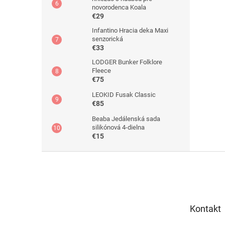
novorodenca Koala
€29
Infantino Hracia deka Maxi
senzorická
€33
LODGER Bunker Folklore
Fleece
€75
LEOKID Fusak Classic
€85
Beaba Jedálenská sada
silikónová 4-dielna
€15
Z
á
p
ä
t
Kontakt
i
e