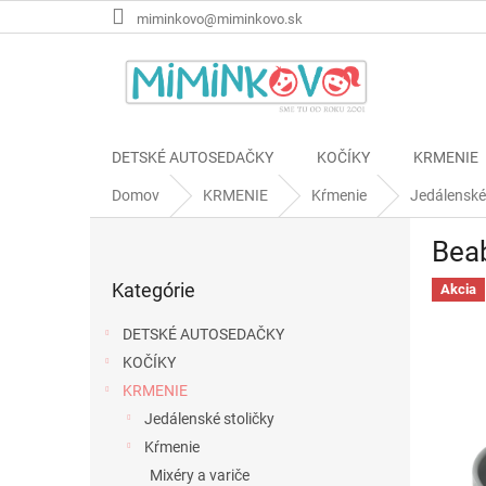
Prejsť
miminkovo@miminkovo.sk
na
obsah
DETSKÉ AUTOSEDAČKY
KOČÍKY
KRMENIE
Domov
KRMENIE
Kŕmenie
Jedálenské
B
Beab
o
Preskočiť
č
Kategórie
kategórie
Akcia
n
ý
DETSKÉ AUTOSEDAČKY
p
KOČÍKY
a
KRMENIE
n
e
Jedálenské stoličky
l
Kŕmenie
Mixéry a variče