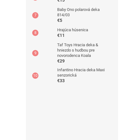
€15
Baby Ono polarová deka
814/03
€5
Hrajúca húsenica
€11
Taf Toys Hracia deka &
hniezdo s hudbou pre
novorodenca Koala
€29
Infantino Hracia deka Maxi
senzorická
€33