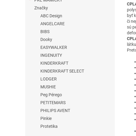
PRE MAMIČKY
CPLA
Značky
poly
byť 
ABC Design
či n
ANGELCARE
sú p
BIBS
defo
CPLA
Dooky
látk
EASYWALKER
Pret
INGENUITY
KINDERKRAFT
KINDERKRAFT SELECT
LODGER
MUSHIE
Peg Pérego
PETITEMARS
PHILIPS AVENT
Pinkie
Protetika