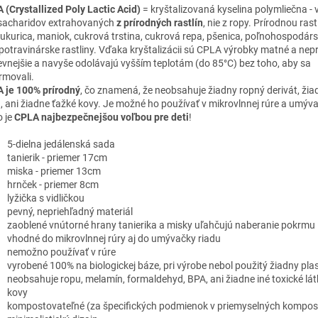
 (Crystallized Poly Lactic Acid)
= kryštalizovaná kyselina polymliečna - 
sacharidov extrahovaných
z prírodných rastlín
, nie z ropy. Prírodnou ras
kukurica, maniok, cukrová trstina, cukrová repa, pšenica, poľnohospodár
epotravinárske rastliny. Vďaka kryštalizácii sú CPLA výrobky matné a nep
evnejšie a navyše odolávajú vyšším teplotám (do 85°C) bez toho, aby sa
rmovali.
 je 100% prírodný
, čo znamená, že neobsahuje žiadny ropný derivát, žia
u, ani žiadne ťažké kovy. Je možné ho používať v mikrovlnnej rúre a umýva
o je
CPLA najbezpečnejšou voľbou pre deti
!
5-dielna jedálenská sada
tanierik - priemer 17cm
miska - priemer 13cm
hrnček - priemer 8cm
lyžička s vidličkou
pevný, nepriehľadný materiál
zaoblené vnútorné hrany tanierika a misky uľahčujú naberanie pokrmu
vhodné do mikrovlnnej rúry aj do umývačky riadu
nemožno používať v rúre
vyrobené 100% na biologickej báze, pri výrobe nebol použitý žiadny pla
neobsahuje ropu, melamín, formaldehyd, BPA, ani žiadne iné toxické lát
kovy
kompostovateľné (za špecifických podmienok v priemyselných kompo