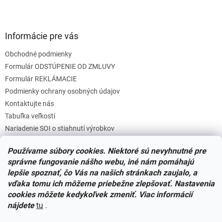
Informácie pre vás
Obchodné podmienky
Formulár ODSTÚPENIE OD ZMLUVY
Formulár REKLÁMACIE
Podmienky ochrany osobných údajov
Kontaktujte nás
Tabuľka veľkostí
Nariadenie SOI o stiahnutí výrobkov
Reklamačný poriadok
Používame súbory cookies. Niektoré sú nevyhnutné pre
Zásady súborov COOKIES
správne fungovanie nášho webu, iné nám pomáhajú
lepšie spoznať, čo Vás na našich stránkach zaujalo, a
vďaka tomu ich môžeme priebežne zlepšovať. Nastavenia
Facebook
cookies môžete kedykoľvek zmeniť. Viac informácií
nájdete
tu
.