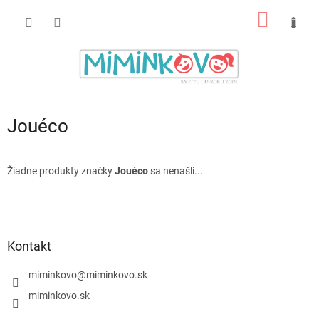
Prejsť
NÁKU
na
obsah
KOŠÍK
Jouéco
Žiadne produkty značky
Jouéco
sa nenašli...
Z
á
p
ä
Kontakt
t
i
miminkovo
@
miminkovo.sk
e
miminkovo.sk