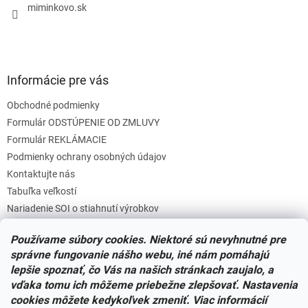
e
miminkovo.sk
Informácie pre vás
Obchodné podmienky
Formulár ODSTÚPENIE OD ZMLUVY
Formulár REKLÁMACIE
Podmienky ochrany osobných údajov
Kontaktujte nás
Tabuľka veľkostí
Nariadenie SOI o stiahnutí výrobkov
Reklamačný poriadok
Používame súbory cookies. Niektoré sú nevyhnutné pre
Zásady súborov COOKIES
správne fungovanie nášho webu, iné nám pomáhajú
lepšie spoznať, čo Vás na našich stránkach zaujalo, a
vďaka tomu ich môžeme priebežne zlepšovať. Nastavenia
Facebook
cookies môžete kedykoľvek zmeniť. Viac informácií