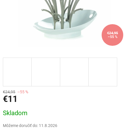
€24,95
–55 %
€24,95
–55 %
€11
Jednotková
Skladom
cena:
Môžeme doručiť do:
11.8.2026