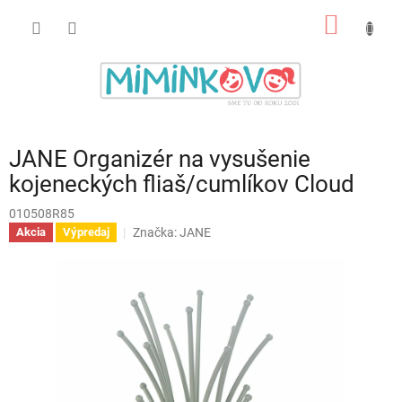
Prejsť
NÁKU
na
obsah
KOŠÍK
JANE Organizér na vysušenie
kojeneckých fliaš/cumlíkov Cloud
010508R85
Značka:
JANE
Akcia
Výpredaj