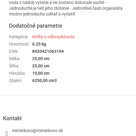
voda z nádob vytečie a tie zostanú dokonale suché -
Jednoduché je tiež jeho zloženie - Jednotlivé časti organizéra
možno jednoducho odňať a vyčistiť
Dodatočné parametre
Kategória
:
Kefky a odkvapkávače
Hmotnosť
:
0.25 kg
EAN
:
8420421063194
Délka
:
25,00 cm
Šířka
:
25,00 cm
Hloubka
:
10,00 cm
Objem
:
6250,00 cm3
Z
á
p
ä
Kontakt
t
i
miminkovo
@
miminkovo.sk