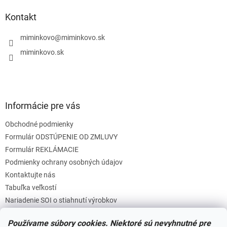
p
ä
Kontakt
t
i
miminkovo
@
miminkovo.sk
e
miminkovo.sk
Informácie pre vás
Obchodné podmienky
Formulár ODSTÚPENIE OD ZMLUVY
Formulár REKLÁMACIE
Podmienky ochrany osobných údajov
Kontaktujte nás
Tabuľka veľkostí
Nariadenie SOI o stiahnutí výrobkov
Reklamačný poriadok
Používame súbory cookies. Niektoré sú nevyhnutné pre
Zásady súborov COOKIES