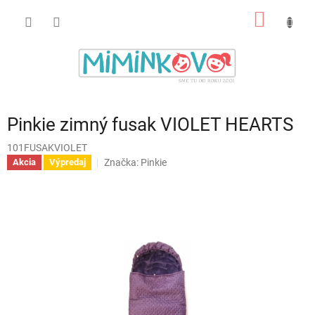
Prejsť
NÁKU
na
obsah
KOŠÍK
Pinkie zimný fusak VIOLET HEARTS
101FUSAKVIOLET
Značka:
Pinkie
Akcia
Výpredaj