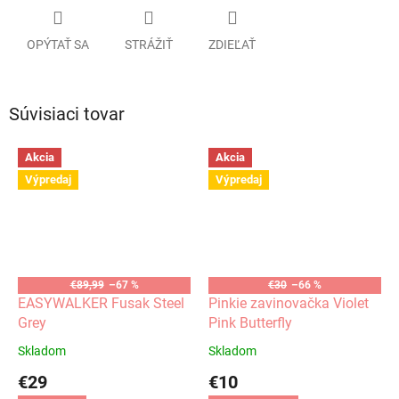
OPÝTAŤ SA
STRÁŽIŤ
ZDIEĽAŤ
Súvisiaci tovar
Akcia
Akcia
Výpredaj
Výpredaj
€89,99
–67 %
€30
–66 %
EASYWALKER Fusak Steel
Pinkie zavinovačka Violet
Grey
Pink Butterfly
Skladom
Skladom
€29
€10