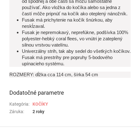
od spodnej a obe časti sa môžu samostatne
používať. Ako vložka do kočíka alebo sa jedna z
častí môže pripnúť na kočík ako oteplený nánožník.
Fusak má prichytenie na kočík šnúrkou, aby
neskĺzaval.
Fusak je nepremokavý, neprefúkne, podšívka 100%
polyester-hebký coral flees, vo vnútri je zateplený
silnou vrstvou vatelínu.
Univerzálny strih, tak aby sedel do všetkých kočíkov.
Fusak má prestrihy pre popruhy 5-bodového
upínacieho systému.
ROZMERY: dĺžka cca 114 cm, šírka 54 cm
Dodatočné parametre
Kategória
:
KOČÍKY
Záruka
:
2 roky
Z
á