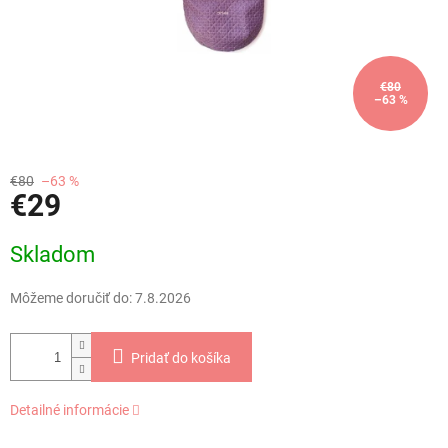
€80
–63 %
€80
–63 %
€29
Jednotková
Skladom
cena:
Môžeme doručiť do:
7.8.2026
Pridať do košíka
Detailné informácie