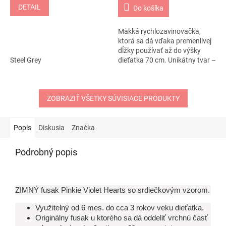
DETAIL
Do košíka
Mäkká rychlozavinovačka,
ktorá sa dá vďaka premenlivej
dĺžky používať až do výšky
Steel Grey
dieťatka 70 cm. Unikátny tvar –
v hornej časti sklady pre
zvýšený komfort a pohodlie...
ZOBRAZIŤ VŠETKY SÚVISIACE PRODUKTY
Popis
Diskusia
Značka
Podrobný popis
ZIMNÝ fusak Pinkie Violet Hearts so srdiečkovým vzorom.
Využitelný od 6 mes. do cca 3 rokov veku dieťatka.
Originálny fusak u ktorého sa dá oddeliť vrchnú časť