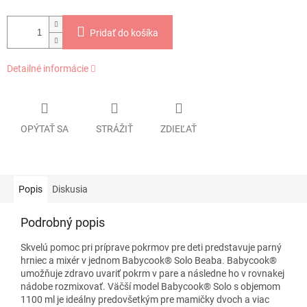
Pridať do košíka
Detailné informácie
OPÝTAŤ SA
STRÁŽIŤ
ZDIEĽAŤ
Popis
Diskusia
Podrobný popis
Skvelú pomoc pri príprave pokrmov pre deti predstavuje parný
hrniec a mixér v jednom Babycook® Solo Beaba. Babycook®
umožňuje zdravo uvariť pokrm v pare a následne ho v rovnakej
nádobe rozmixovať. Väčší model Babycook® Solo s objemom
1100 ml je ideálny predovšetkým pre mamičky dvoch a viac