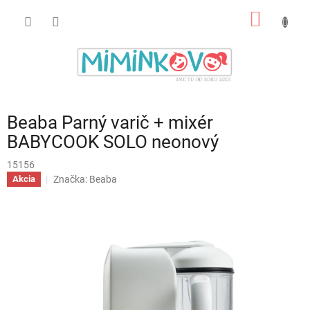
Prejsť
NÁKU
na
obsah
KOŠÍK
Beaba Parný varič + mixér
BABYCOOK SOLO neonový
15156
Značka:
Beaba
Akcia