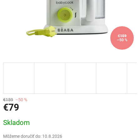
€159
–50 %
€159
–50 %
€79
Jednotková
Skladom
cena:
Môžeme doručiť do:
10.8.2026