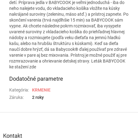
detí. Príprava jedla v BABYCOOK je veľmi jednoduchá - iba do
neho nalejete vodu, do vkladacieho košíka vložíte na kúsky
nakrájané suroviny (zeleninu, mäso atď.) a prístroj zapnete. Po
skončení varenia (trvá najdlhšie 15 min) sa BABYCOOK sám
vypne. Ak chcete následne pokrm rozmixovať, iba vysypete
uvarené suroviny z vkladacieho košíka do priehľadnej hlavnej
nádoby a rozmixujete (podľa veku dieťaťa na jemnú hladkú
kašu, alebo na hrubšiu štruktúru s kúskami). Keď sa dieťa
naučí dobre hrýzť, dá sa Babycook® ďalej používať pre zdravé
varenie v pare aj bez mixovania. Prístroj je možné použiť aj pre
rozmrazovanie a ohrievanie detskej stravy. Leták BABYCOOK
ke stažení zde
Dodatočné parametre
Kategória
:
KRMENIE
Záruka
:
2 roky
Z
á
p
ä
Kontakt