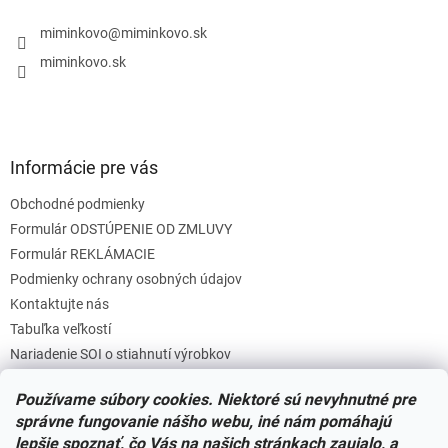
t
i
miminkovo
@
miminkovo.sk
e
miminkovo.sk
Informácie pre vás
Obchodné podmienky
Formulár ODSTÚPENIE OD ZMLUVY
Formulár REKLÁMACIE
Podmienky ochrany osobných údajov
Kontaktujte nás
Tabuľka veľkostí
Nariadenie SOI o stiahnutí výrobkov
Reklamačný poriadok
Používame súbory cookies. Niektoré sú nevyhnutné pre
Zásady súborov COOKIES
správne fungovanie nášho webu, iné nám pomáhajú
lepšie spoznať, čo Vás na našich stránkach zaujalo, a