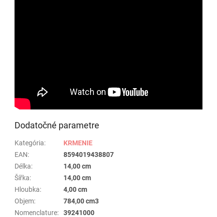
Dodatočné parametre
Kategória
:
KRMENIE
EAN
:
8594019438807
Délka
:
14,00 cm
Šířka
:
14,00 cm
Hloubka
:
4,00 cm
Objem
:
784,00 cm3
Nomenclature
:
39241000