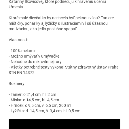
Kataríny Ilkovičovej, ktoré podnecujú k hravému učeniu
kŕmenia.
Ktoré malé dievčatko by nechcelo byť peknou vílou? Taniere,
mištičky, poháriky aj lyžičky s ilustráciami víl sú úžasnou
motiváciou, ako jedlo poslušne spapať.
Vlastnosti:
- 100% melamín
- Možno umývať v umývačke
- Nehodné do mikrovlnnej rúry
- Všetky potrebné testy vykonal Štátny zdravotný ústav Praha
STN EN 14372
Rozmery:
- Tanier: o 21,4 cm, hl. 2 cm
- Miska: o 14,5 cm, hl. 4,5 cm
- Hrnček: o 9,5 cm, v. 6,5 cm, 200 ml
- Lyžička: d. 14,5 cm, š. 3,4 cm, hl. 0,5 cm