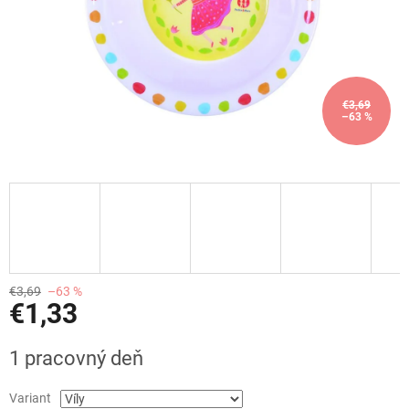
€3,69
–63 %
€3,69
–63 %
€1,33
Jednotková
1 pracovný deň
cena:
Variant