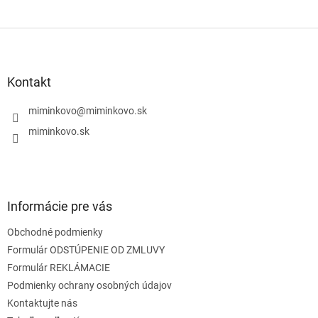
Z
á
p
ä
Kontakt
t
i
miminkovo
@
miminkovo.sk
e
miminkovo.sk
Informácie pre vás
Obchodné podmienky
Formulár ODSTÚPENIE OD ZMLUVY
Formulár REKLÁMACIE
Podmienky ochrany osobných údajov
Kontaktujte nás