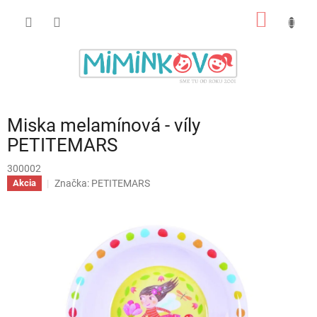
Prejsť
NÁKU
na
obsah
KOŠÍK
Miska melamínová - víly
PETITEMARS
300002
Značka:
PETITEMARS
Akcia