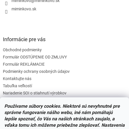
i
miminkovo
@
miminkovo.sk
e
miminkovo.sk
Informácie pre vás
Obchodné podmienky
Formulár ODSTÚPENIE OD ZMLUVY
Formulár REKLÁMACIE
Podmienky ochrany osobných údajov
Kontaktujte nás
Tabuľka veľkostí
Nariadenie SOI o stiahnutí výrobkov
Reklamačný poriadok
Používame súbory cookies. Niektoré sú nevyhnutné pre
Zásady súborov COOKIES
správne fungovanie nášho webu, iné nám pomáhajú
lepšie spoznať, čo Vás na našich stránkach zaujalo, a
vďaka tomu ich môžeme priebežne zlepšovať. Nastavenia