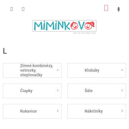
Prejsť
NÁKU
na
obsah
KOŠÍK
L
Zímné kombinézy,
vetrovky,
Klobúky
oteplovačky
Čiapky
Šále
Rukavice
Nákrčníky