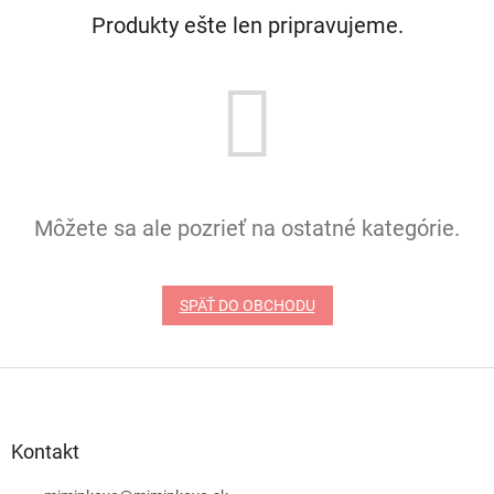
Produkty ešte len pripravujeme.
Môžete sa ale pozrieť na ostatné kategórie.
SPÄŤ DO OBCHODU
Z
á
p
ä
Kontakt
t