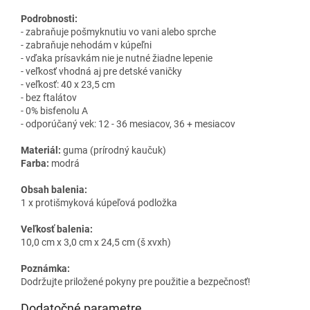
Podrobnosti:
- zabraňuje pošmyknutiu vo vani alebo sprche
- zabraňuje nehodám v kúpeľni
- vďaka prísavkám nie je nutné žiadne lepenie
- veľkosť vhodná aj pre detské vaničky
- veľkosť: 40 x 23,5 cm
- bez ftalátov
- 0% bisfenolu A
- odporúčaný vek: 12 - 36 mesiacov, 36 + mesiacov
Materiál:
guma (prírodný kaučuk)
Farba:
modrá
Obsah balenia:
1 x protišmyková kúpeľová podložka
Veľkosť balenia:
10,0 cm x 3,0 cm x 24,5 cm (š xvxh)
Poznámka:
Dodržujte priložené pokyny pre použitie a bezpečnosť!
Dodatočné parametre