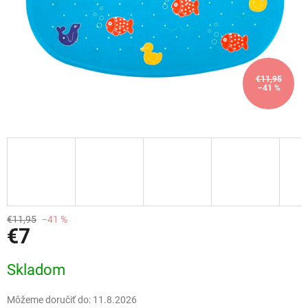
€11,95
–41 %
€11,95
–41 %
€7
Jednotková
Skladom
cena:
Môžeme doručiť do:
11.8.2026