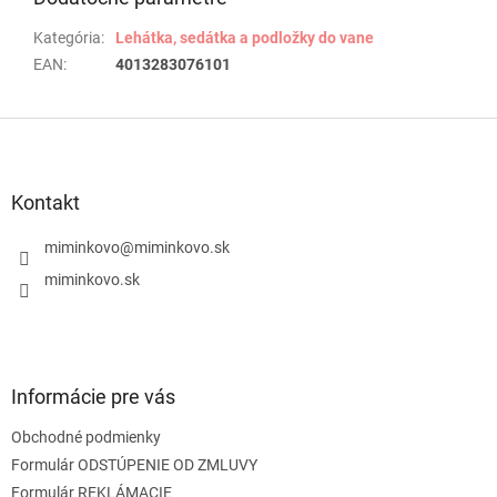
Kategória
:
Lehátka, sedátka a podložky do vane
EAN
:
4013283076101
Z
á
p
ä
Kontakt
t
i
miminkovo
@
miminkovo.sk
e
miminkovo.sk
Informácie pre vás
Obchodné podmienky
Formulár ODSTÚPENIE OD ZMLUVY
Formulár REKLÁMACIE