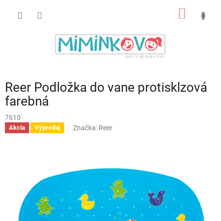
Prejsť
NÁKU
na
obsah
KOŠÍK
Reer Podložka do vane protisklzová
farebná
7610
Značka:
Reer
Akcia
Výpredaj