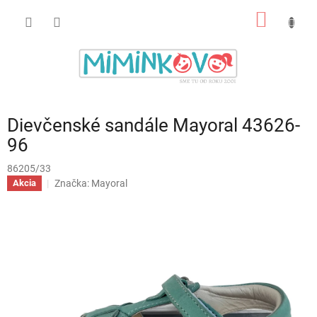
Prejsť
NÁKU
na
obsah
KOŠÍK
Dievčenské sandále Mayoral 43626-
96
86205/33
Značka:
Mayoral
Akcia