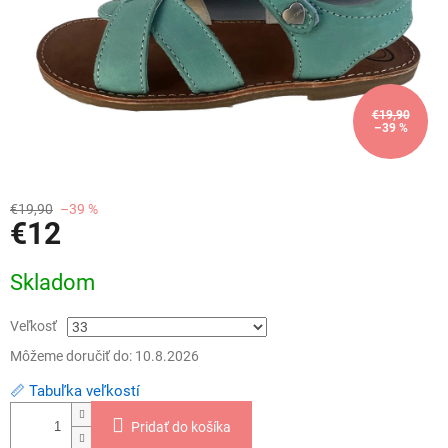
€19,90
–39 %
€19,90
–39 %
€12
Jednotková
Skladom
cena:
Veľkosť
Môžeme doručiť do:
10.8.2026
📏 Tabuľka veľkostí
Pridať do košíka