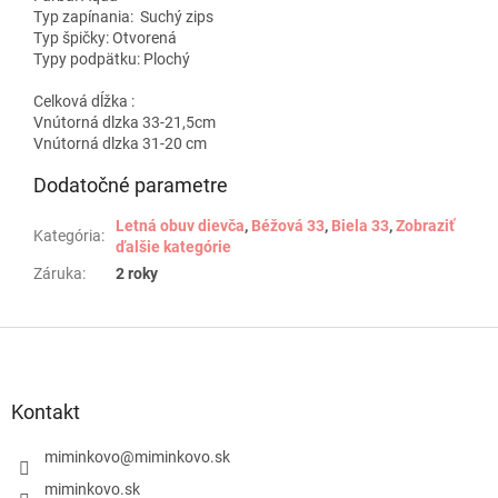
Typ zapínania:
Suchý zips
Typ špičky:
Otvorená
Typy podpätku:
Plochý
Celková dĺžka :
Vnútorná dlzka 33-21,5cm
Vnútorná dlzka 31-20 cm
Dodatočné parametre
Letná obuv dievča
,
Béžová 33
,
Biela 33
,
Zobraziť
Kategória
:
ďalšie kategórie
Záruka
:
2 roky
Z
á
p
ä
Kontakt
t
i
miminkovo
@
miminkovo.sk
e
miminkovo.sk