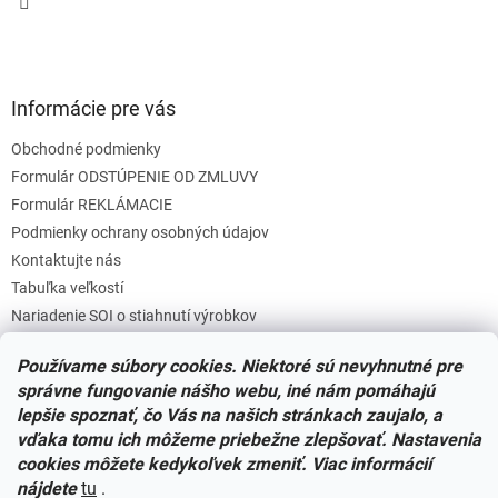
Informácie pre vás
Obchodné podmienky
Formulár ODSTÚPENIE OD ZMLUVY
Formulár REKLÁMACIE
Podmienky ochrany osobných údajov
Kontaktujte nás
Tabuľka veľkostí
Nariadenie SOI o stiahnutí výrobkov
Reklamačný poriadok
Používame súbory cookies. Niektoré sú nevyhnutné pre
Zásady súborov COOKIES
správne fungovanie nášho webu, iné nám pomáhajú
lepšie spoznať, čo Vás na našich stránkach zaujalo, a
vďaka tomu ich môžeme priebežne zlepšovať. Nastavenia
Facebook
cookies môžete kedykoľvek zmeniť. Viac informácií
nájdete
tu
.