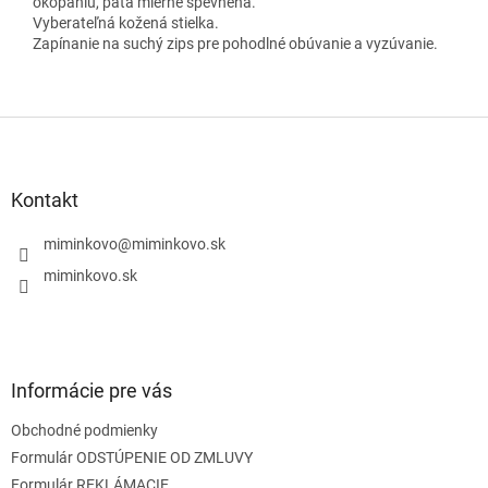
okopaniu, päta mierne spevnená.
Vyberateľná kožená stielka.
Zapínanie na suchý zips pre pohodlné obúvanie a vyzúvanie.
Z
á
p
ä
Kontakt
t
i
miminkovo
@
miminkovo.sk
e
miminkovo.sk
Informácie pre vás
Obchodné podmienky
Formulár ODSTÚPENIE OD ZMLUVY
Formulár REKLÁMACIE