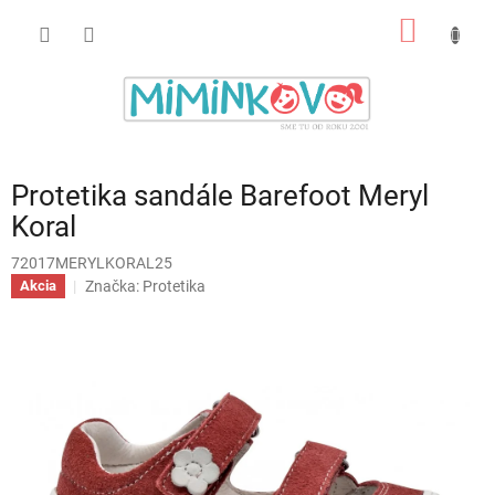
Prejsť
NÁKU
na
obsah
KOŠÍK
Protetika sandále Barefoot Meryl
Koral
72017MERYLKORAL25
Značka:
Protetika
Akcia