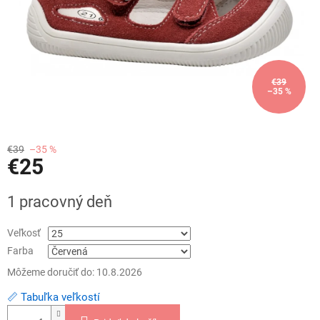
€39
–35 %
€39
–35 %
€25
Jednotková
1 pracovný deň
cena:
Veľkosť
Farba
Môžeme doručiť do:
10.8.2026
📏 Tabuľka veľkostí