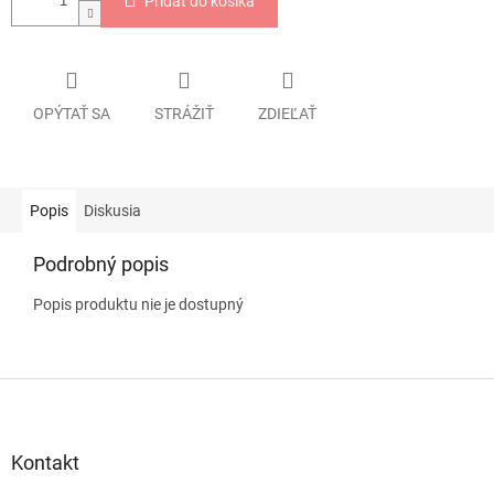
Pridať do košíka
OPÝTAŤ SA
STRÁŽIŤ
ZDIEĽAŤ
Popis
Diskusia
Podrobný popis
Popis produktu nie je dostupný
Z
á
p
ä
Kontakt
t