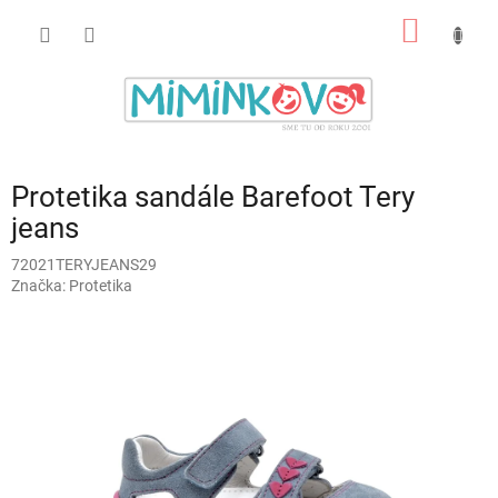
Prejsť
NÁKU
na
obsah
KOŠÍK
Protetika sandále Barefoot Tery
jeans
72021TERYJEANS29
Značka:
Protetika