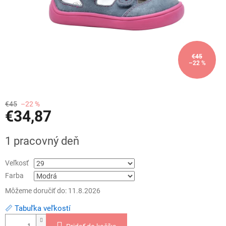
€45
–22 %
€45
–22 %
€34,87
Jednotková
1 pracovný deň
cena:
Veľkosť
Farba
Môžeme doručiť do:
11.8.2026
📏 Tabuľka veľkostí