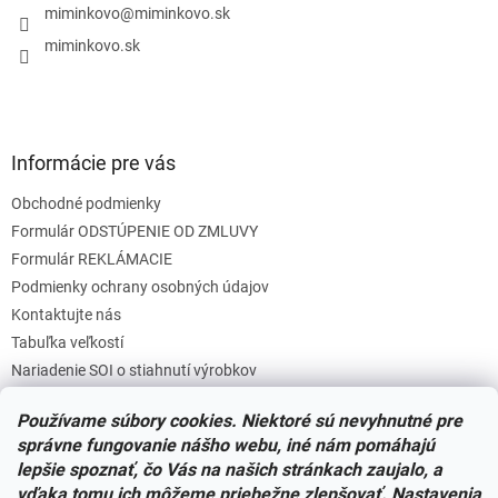
i
miminkovo
@
miminkovo.sk
e
miminkovo.sk
Informácie pre vás
Obchodné podmienky
Formulár ODSTÚPENIE OD ZMLUVY
Formulár REKLÁMACIE
Podmienky ochrany osobných údajov
Kontaktujte nás
Tabuľka veľkostí
Nariadenie SOI o stiahnutí výrobkov
Reklamačný poriadok
Používame súbory cookies. Niektoré sú nevyhnutné pre
Zásady súborov COOKIES
správne fungovanie nášho webu, iné nám pomáhajú
lepšie spoznať, čo Vás na našich stránkach zaujalo, a
vďaka tomu ich môžeme priebežne zlepšovať. Nastavenia