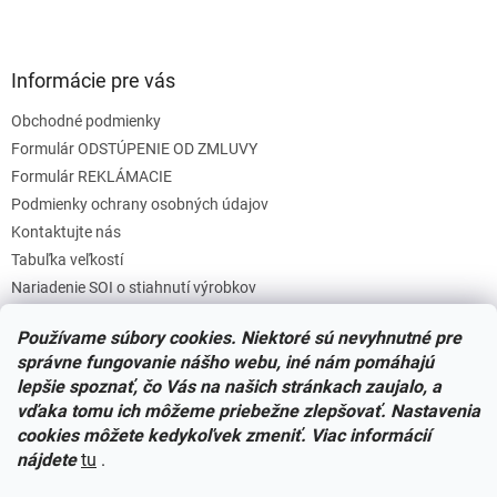
Informácie pre vás
Obchodné podmienky
Formulár ODSTÚPENIE OD ZMLUVY
Formulár REKLÁMACIE
Podmienky ochrany osobných údajov
Kontaktujte nás
Tabuľka veľkostí
Nariadenie SOI o stiahnutí výrobkov
Reklamačný poriadok
Používame súbory cookies. Niektoré sú nevyhnutné pre
Zásady súborov COOKIES
správne fungovanie nášho webu, iné nám pomáhajú
lepšie spoznať, čo Vás na našich stránkach zaujalo, a
vďaka tomu ich môžeme priebežne zlepšovať. Nastavenia
Facebook
cookies môžete kedykoľvek zmeniť. Viac informácií
nájdete
tu
.