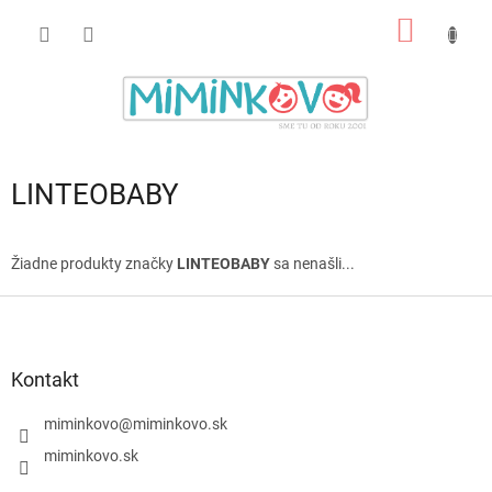
Prejsť
NÁKU
na
obsah
KOŠÍK
LINTEOBABY
Žiadne produkty značky
LINTEOBABY
sa nenašli...
Z
á
p
ä
Kontakt
t
i
miminkovo
@
miminkovo.sk
e
miminkovo.sk