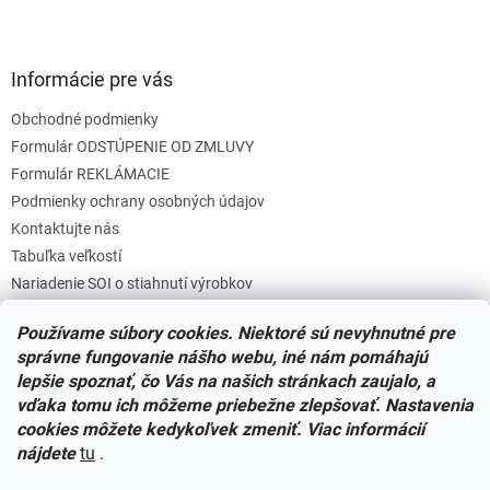
Informácie pre vás
Obchodné podmienky
Formulár ODSTÚPENIE OD ZMLUVY
Formulár REKLÁMACIE
Podmienky ochrany osobných údajov
Kontaktujte nás
Tabuľka veľkostí
Nariadenie SOI o stiahnutí výrobkov
Reklamačný poriadok
Používame súbory cookies. Niektoré sú nevyhnutné pre
Zásady súborov COOKIES
správne fungovanie nášho webu, iné nám pomáhajú
lepšie spoznať, čo Vás na našich stránkach zaujalo, a
vďaka tomu ich môžeme priebežne zlepšovať. Nastavenia
Facebook
cookies môžete kedykoľvek zmeniť. Viac informácií
nájdete
tu
.