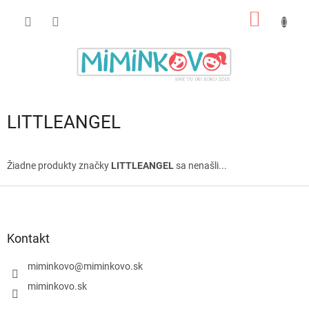
Prejsť
NÁKU
na
obsah
KOŠÍK
LITTLEANGEL
Žiadne produkty značky
LITTLEANGEL
sa nenašli...
Z
á
p
ä
Kontakt
t
i
miminkovo
@
miminkovo.sk
e
miminkovo.sk