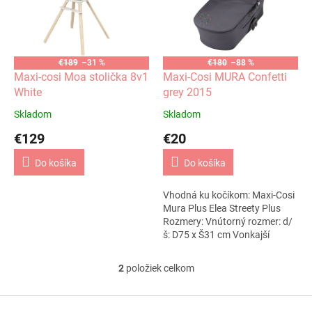
i
p
s
r
p
o
r
d
o
u
€189
–31 %
€180
–88 %
d
k
Maxi-cosi Moa stolička 8v1
Maxi-Cosi MURA Confetti
u
t
White
grey 2015
k
o
Skladom
Skladom
t
v
€129
€20
o
v
Do košíka
Do košíka
Vhodná ku kočíkom: Maxi-Cosi
Mura Plus Elea Streety Plus
Rozmery: Vnútorný rozmer: d/
š: D75 x Š31 cm Vonkajší
rozmer: d/š: D89 x Š48 x V31–
66 cm...
2
položiek celkom
O
v
l
Z