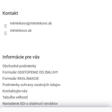
á
á
d
p
a
ä
Kontakt
c
t
i
i
miminkovo
@
miminkovo.sk
e
e
p
miminkovo.sk
r
v
k
y
v
Informácie pre vás
ý
p
Obchodné podmienky
i
s
Formulár ODSTÚPENIE OD ZMLUVY
u
Formulár REKLÁMACIE
Podmienky ochrany osobných údajov
Kontaktujte nás
Tabuľka veľkostí
Nariadenie SOI o stiahnutí výrobkov
Reklamačný poriadok