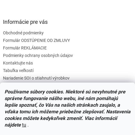
Informácie pre vás
Obchodné podmienky
Formulár ODSTÚPENIE OD ZMLUVY
Formulár REKLÁMACIE
Podmienky ochrany osobných údajov
Kontaktujte nás
Tabuľka veľkostí
Nariadenie SOI o stiahnutí výrobkov
Reklamačný poriadok
Používame súbory cookies. Niektoré sú nevyhnutné pre
Zásady súborov COOKIES
správne fungovanie nášho webu, iné nám pomáhajú
lepšie spoznať, čo Vás na našich stránkach zaujalo, a
vďaka tomu ich môžeme priebežne zlepšovať. Nastavenia
Facebook
cookies môžete kedykoľvek zmeniť. Viac informácií
nájdete
tu
.