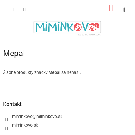
Prejsť
NÁKU
na
obsah
KOŠÍK
Mepal
Žiadne produkty značky
Mepal
sa nenašli...
Z
á
p
ä
Kontakt
t
i
miminkovo
@
miminkovo.sk
e
miminkovo.sk