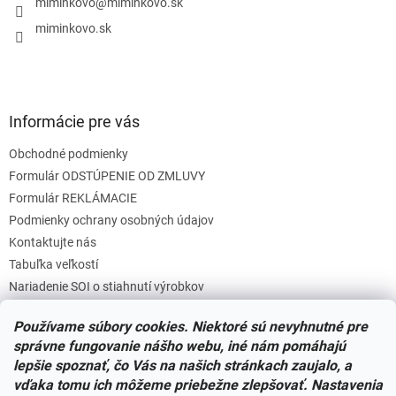
i
miminkovo
@
miminkovo.sk
e
miminkovo.sk
Informácie pre vás
Obchodné podmienky
Formulár ODSTÚPENIE OD ZMLUVY
Formulár REKLÁMACIE
Podmienky ochrany osobných údajov
Kontaktujte nás
Tabuľka veľkostí
Nariadenie SOI o stiahnutí výrobkov
Reklamačný poriadok
Používame súbory cookies. Niektoré sú nevyhnutné pre
Zásady súborov COOKIES
správne fungovanie nášho webu, iné nám pomáhajú
lepšie spoznať, čo Vás na našich stránkach zaujalo, a
vďaka tomu ich môžeme priebežne zlepšovať. Nastavenia