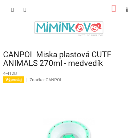
Prejsť
NÁKU
na
obsah
KOŠÍK
CANPOL Miska plastová CUTE
ANIMALS 270ml - medvedík
4-412B
Značka:
CANPOL
Výpredaj