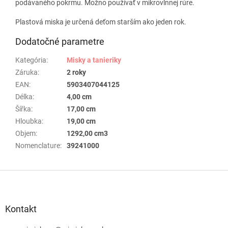
podávaného pokrmu. Možno používať v mikrovlnnej rúre.
Plastová miska je určená deťom starším ako jeden rok.
Dodatočné parametre
Kategória
:
Misky a tanieriky
Záruka
:
2 roky
EAN
:
5903407044125
Délka
:
4,00 cm
Šířka
:
17,00 cm
Hloubka
:
19,00 cm
Objem
:
1292,00 cm3
Nomenclature
:
39241000
Z
á
p
ä
Kontakt
t