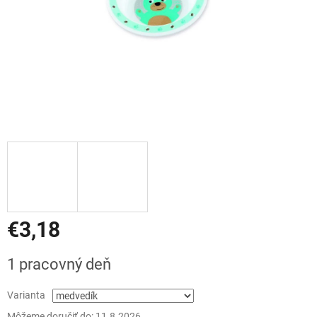
€3,18
Jednotková
1 pracovný deň
cena:
Varianta
Môžeme doručiť do:
11.8.2026