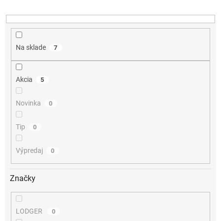
u
k
t
o
v
Na sklade
7
Akcia
5
Novinka
0
Tip
0
Výpredaj
0
Značky
LODGER
0