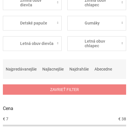
Zimná obuv
Zimná obuv
dievča
chlapec
Detské papuče
Gumáky
Letná obuv
Letná obuv dievča
chlapec
R
a
Najpredávanejšie
Najlacnejšie
Najdrahšie
Abecedne
d
e
n
ZAVRIEŤ FILTER
i
e
p
Cena
r
o
€
7
€
38
d