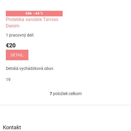
€36
–44 %
Protetika sandále Tarviso
Denim
1 pracovný deň
€20
DETAIL
Detská vychádzková obuv.
19
7
položiek celkom
O
v
l
Z
á
á
d
p
a
ä
Kontakt
c