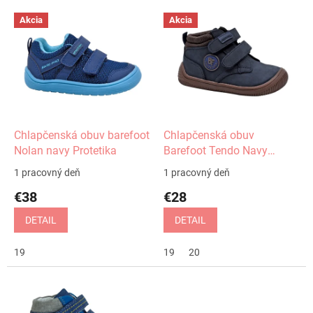
V
Akcia
Akcia
ý
p
i
s
p
r
o
d
Chlapčenská obuv barefoot
Chlapčenská obuv
u
Nolan navy Protetika
Barefoot Tendo Navy
k
Protetika
1 pracovný deň
1 pracovný deň
t
€38
€28
o
v
DETAIL
DETAIL
19
19
20