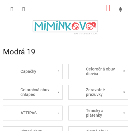
Prejsť
NÁKU
na
obsah
KOŠÍK
Modrá 19
Celoročná obuv
Capačky
dievča
Celoročná obuv
Zdravotné
chlapec
prezuvky
Tenisky a
ATTIPAS
plátenky