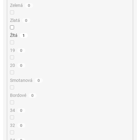
Zelená
0
Zlatá
0
Žltá
1
19
0
20
0
Smotanová
0
Bordové
0
34
0
32
0