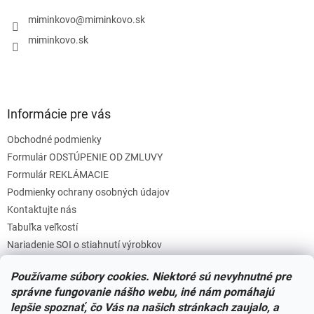
t
i
i
miminkovo
@
miminkovo.sk
e
e
p
miminkovo.sk
r
v
k
y
v
Informácie pre vás
ý
p
Obchodné podmienky
i
s
Formulár ODSTÚPENIE OD ZMLUVY
u
Formulár REKLÁMACIE
Podmienky ochrany osobných údajov
Kontaktujte nás
Tabuľka veľkostí
Nariadenie SOI o stiahnutí výrobkov
Reklamačný poriadok
Používame súbory cookies. Niektoré sú nevyhnutné pre
Zásady súborov COOKIES
správne fungovanie nášho webu, iné nám pomáhajú
lepšie spoznať, čo Vás na našich stránkach zaujalo, a