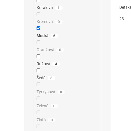
Detsk
Koralová
1
23
Krémová
0
Modrá
6
Oranžová
0
Ružová
4
Šedá
3
Tyrkysová
0
Zelená
0
Zlatá
0