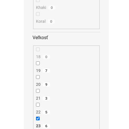
Khaki
0
Koral
0
Veľkosť
18
0
19
7
20
9
21
3
22
5
23
6