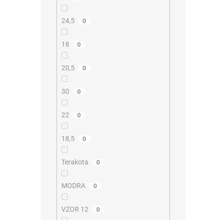
24,5
0
18
0
20,5
0
30
0
22
0
18,5
0
Terakota
0
MODRA
0
VZOR 12
0