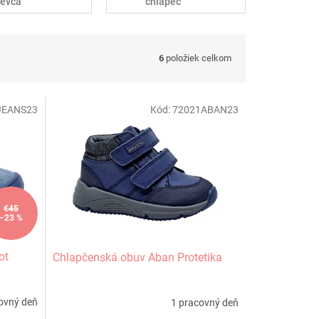
ievča
chlapec
6
položiek celkom
JEANS23
Kód:
72021ABAN23
€45
–23 %
ot
Chlapčenská obuv Aban Protetika
ovný deň
1 pracovný deň