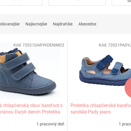
d
edávanejšie
Najlacnejšie
Najdrahšie
Abecedne
Kód:
72021DARYKDENIM23
Kód:
72021PADY
 chlapčenská obuv barefoot s
Protetika chlapčenské barefo
ánou Daryk denim Protetika
sandále Pady jeans
1 pracovný deň
1 prac