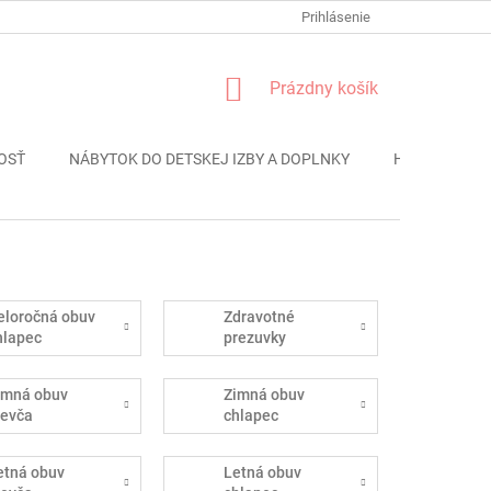
FORMULÁR REKLÁMACIE
PODMIENKY OCHRANY OSOBNÝCH ÚDAJO
Prihlásenie
NÁKUPNÝ
Prázdny košík
KOŠÍK
OSŤ
NÁBYTOK DO DETSKEJ IZBY A DOPLNKY
HRAČKY
eloročná obuv
Zdravotné
hlapec
prezuvky
imná obuv
Zimná obuv
ievča
chlapec
etná obuv
Letná obuv