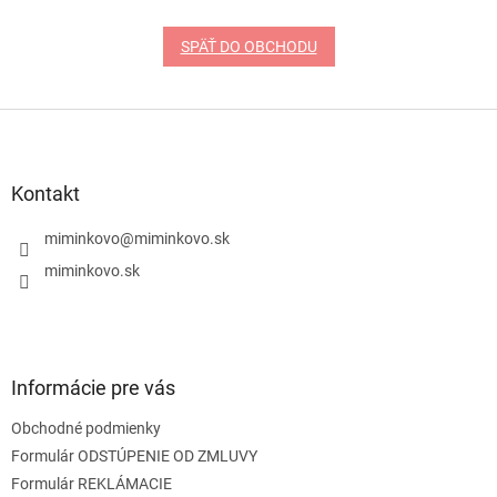
SPÄŤ DO OBCHODU
Z
á
p
ä
Kontakt
t
i
miminkovo
@
miminkovo.sk
e
miminkovo.sk
Informácie pre vás
Obchodné podmienky
Formulár ODSTÚPENIE OD ZMLUVY
Formulár REKLÁMACIE