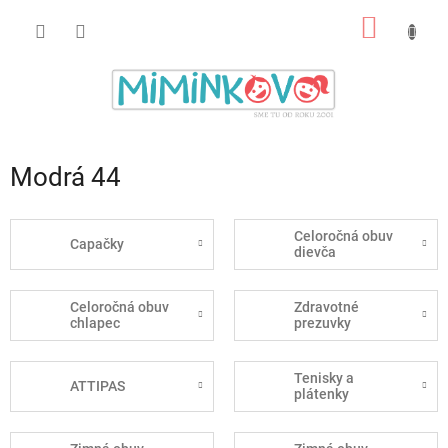
Prejsť
NÁKU
na
obsah
KOŠÍK
Modrá 44
Celoročná obuv
Capačky
dievča
Celoročná obuv
Zdravotné
chlapec
prezuvky
Tenisky a
ATTIPAS
plátenky