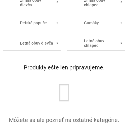
Zimná obuv
Zimná obuv
dievča
chlapec
Detské papuče
Gumáky
Letná obuv
Letná obuv dievča
chlapec
Produkty ešte len pripravujeme.
Môžete sa ale pozrieť na ostatné kategórie.