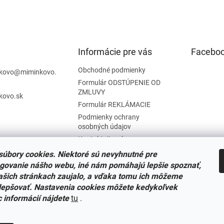
Informácie pre vás
Facebo
Obchodné podmienky
kovo
@
miminkovo.
Formulár ODSTÚPENIE OD
ZMLUVY
kovo.sk
Formulár REKLÁMACIE
Podmienky ochrany
osobných údajov
Kontaktujte nás
Tabuľka veľkostí
úbory cookies. Niektoré sú nevyhnutné pre
Nariadenie SOI o stiahnutí
govanie nášho webu, iné nám pomáhajú lepšie spoznať,
výrobkov
ašich stránkach zaujalo, a vďaka tomu ich môžeme
Reklamačný poriadok
lepšovať. Nastavenia cookies môžete kedykoľvek
c informácií nájdete
tu
.
Zásady súborov COOKIES