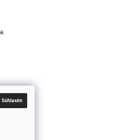
ok
Súhlasím