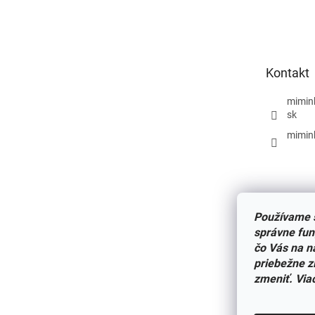
á
p
ä
t
Kontakt
i
e
mimin
sk
mimin
Používame s
správne fun
čo Vás na n
priebežne z
zmeniť. Via