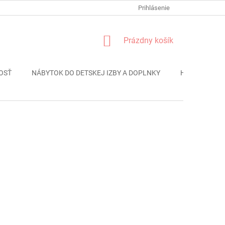
FORMULÁR REKLÁMACIE
PODMIENKY OCHRANY OSOBNÝCH ÚDAJO
Prihlásenie
NÁKUPNÝ
Prázdny košík
KOŠÍK
OSŤ
NÁBYTOK DO DETSKEJ IZBY A DOPLNKY
HRAČKY