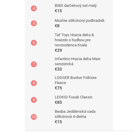
BIBS darčekový set malý
€15
Mushie silikónový podbradník
€8
Taf Toys Hracia deka &
hniezdo s hudbou pre
novorodenca Koala
€29
Infantino Hracia deka Maxi
senzorická
€33
LODGER Bunker Folklore
Fleece
€75
LEOKID Fusak Classic
€85
Beaba Jedálenská sada
silikónová 4-dielna
€15
Z