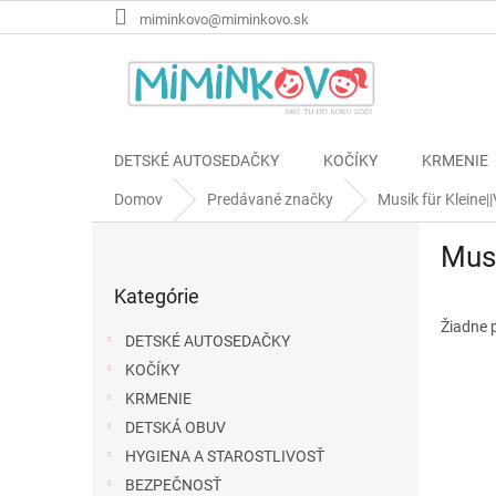
Prejsť
miminkovo@miminkovo.sk
na
obsah
DETSKÉ AUTOSEDAČKY
KOČÍKY
KRMENIE
Domov
Predávané značky
Musik für Kleine|
B
Musi
o
Preskočiť
č
Kategórie
kategórie
n
ý
Žiadne 
DETSKÉ AUTOSEDAČKY
p
KOČÍKY
a
KRMENIE
n
e
DETSKÁ OBUV
l
HYGIENA A STAROSTLIVOSŤ
BEZPEČNOSŤ