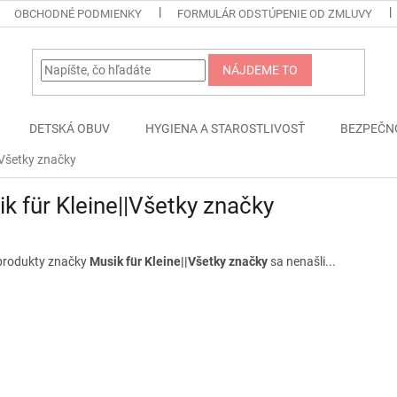
OBCHODNÉ PODMIENKY
FORMULÁR ODSTÚPENIE OD ZMLUVY
NÁJDEME TO
DETSKÁ OBUV
HYGIENA A STAROSTLIVOSŤ
BEZPEČN
|Všetky značky
k für Kleine||Všetky značky
produkty značky
Musik für Kleine||Všetky značky
sa nenašli...