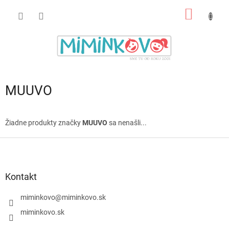
Prejsť
NÁKU
na
obsah
KOŠÍK
MUUVO
Žiadne produkty značky
MUUVO
sa nenašli...
Z
á
p
ä
Kontakt
t
i
miminkovo
@
miminkovo.sk
e
miminkovo.sk