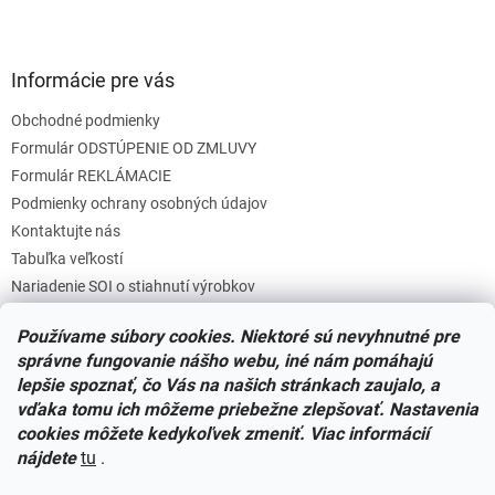
Informácie pre vás
Obchodné podmienky
Formulár ODSTÚPENIE OD ZMLUVY
Formulár REKLÁMACIE
Podmienky ochrany osobných údajov
Kontaktujte nás
Tabuľka veľkostí
Nariadenie SOI o stiahnutí výrobkov
Reklamačný poriadok
Používame súbory cookies. Niektoré sú nevyhnutné pre
Zásady súborov COOKIES
správne fungovanie nášho webu, iné nám pomáhajú
lepšie spoznať, čo Vás na našich stránkach zaujalo, a
vďaka tomu ich môžeme priebežne zlepšovať. Nastavenia
Facebook
cookies môžete kedykoľvek zmeniť. Viac informácií
nájdete
tu
.