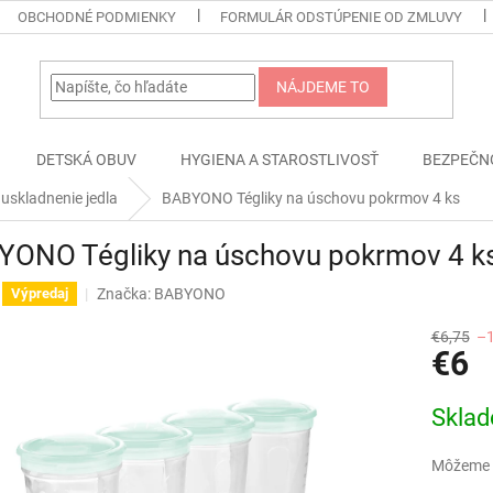
OBCHODNÉ PODMIENKY
FORMULÁR ODSTÚPENIE OD ZMLUVY
NÁJDEME TO
DETSKÁ OBUV
HYGIENA A STAROSTLIVOSŤ
BEZPEČN
uskladnenie jedla
BABYONO Tégliky na úschovu pokrmov 4 ks
YONO Tégliky na úschovu pokrmov 4 k
Značka:
BABYONO
Výpredaj
€6,75
–
€6
Jednotk
Skla
cena:
Môžeme d