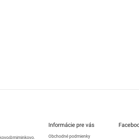
Informácie pre vás
Facebo
Obchodné podmienky
kovo
@
miminkovo.