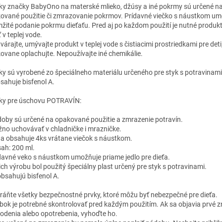
iky značky BabyOno na materské mlieko, džúsy a iné pokrmy sú určené n
ované použitie či zmrazovanie pokrmov. Prídavné viečko s náustkom u
žité podanie pokrmu dieťaťu. Pred aj po každom použití je nutné produk
 v teplej vode.
árajte, umývajte produkt v teplej vode s čistiacimi prostriedkami pre deti
ovane oplachujte. Nepoužívajte iné chemikálie.
iky sú vyrobené zo špeciálneho materiálu určeného pre styk s potravinami
sahuje bisfenol A.
iky pre úschovu POTRAVÍN:
doby sú určené na opakované použitie a zmrazenie potravín.
žno uchovávať v chladničke i mrazničke.
da obsahuje 4ks vrátane viečok s náustkom.
sah: 200 ml.
ídavné veko s náustkom umožňuje priame jedlo pre dieťa.
 ich výrobu bol použitý špeciálny plast určený pre styk s potravinami.
obsahujú bisfenol A.
ráňte všetky bezpečnostné prvky, ktoré môžu byť nebezpečné pre dieťa.
bok je potrebné skontrolovať pred každým použitím. Ak sa objavia prvé
odenia alebo opotrebenia, vyhoďte ho.