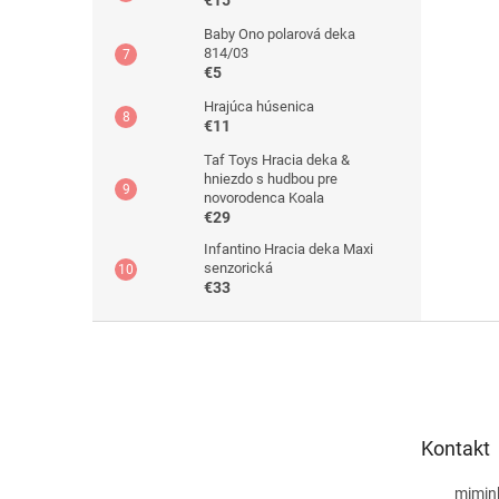
€15
Baby Ono polarová deka
814/03
€5
Hrajúca húsenica
€11
Taf Toys Hracia deka &
hniezdo s hudbou pre
novorodenca Koala
€29
Infantino Hracia deka Maxi
senzorická
€33
Z
á
p
ä
t
Kontakt
i
e
mimin