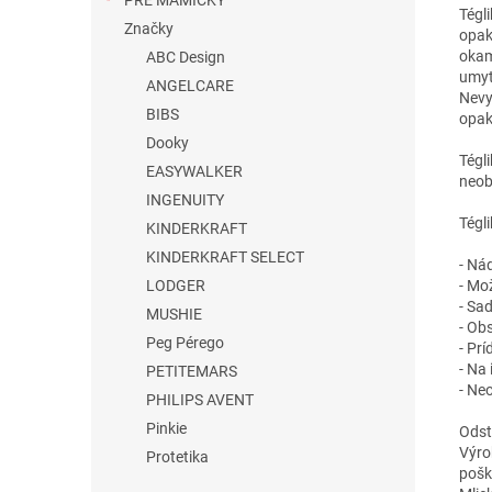
PRE MAMIČKY
Tégl
Značky
opak
okam
ABC Design
umyť
ANGELCARE
Nevyv
BIBS
opak
Dooky
Tégl
EASYWALKER
neob
INGENUITY
Tégl
KINDERKRAFT
KINDERKRAFT SELECT
- Ná
- Mo
LODGER
- Sa
MUSHIE
- Ob
Peg Pérego
- Pr
- Na
PETITEMARS
- Ne
PHILIPS AVENT
Pinkie
Odst
Výro
Protetika
pošk