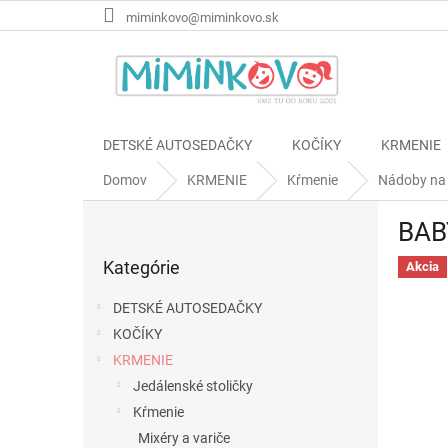
Prejsť
miminkovo@miminkovo.sk
na
obsah
DETSKÉ AUTOSEDAČKY
KOČÍKY
KRMENIE
Domov
KRMENIE
Kŕmenie
Nádoby na 
B
BAB
o
Preskočiť
č
Kategórie
kategórie
Akcia
n
ý
DETSKÉ AUTOSEDAČKY
p
KOČÍKY
a
KRMENIE
n
e
Jedálenské stoličky
l
Kŕmenie
Mixéry a variče