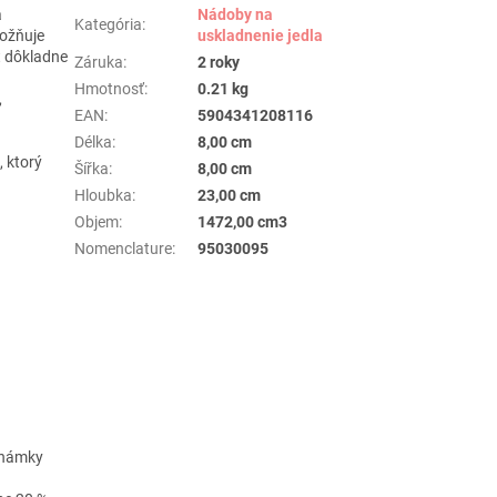
a
Nádoby na
Kategória
:
možňuje
uskladnenie jedla
t dôkladne
Záruka
:
2 roky
Hmotnosť
:
0.21 kg
,
EAN
:
5904341208116
Délka
:
8,00 cm
, ktorý
Šířka
:
8,00 cm
Hloubka
:
23,00 cm
Objem
:
1472,00 cm3
Nomenclature
:
95030095
 známky