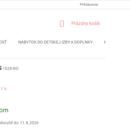
FORMULÁR REKLÁMACIE
PODMIENKY OCHRANY OSOBNÝCH ÚDAJO
Prihlásenie
NÁKUPNÝ
Prázdny košík
KOŠÍK
OSŤ
NÁBYTOK DO DETSKEJ IZBY A DOPLNKY
HRAČKY
s
1028-BO
11 %
ová
dom
oručiť do:
11.8.2026