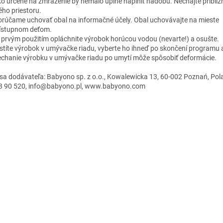
ko určené na zmrazenie by nemalo úplne naplniť nádobu. Nechajte približ
ého priestoru.
rúčame uchovať obal na informačné účely. Obal uchovávajte na mieste
ístupnom deťom.
 prvým použitím opláchnite výrobok horúcou vodou (nevarte!) a osušte.
istíte výrobok v umývačke riadu, vyberte ho ihneď po skončení programu 
chanie výrobku v umývačke riadu po umytí môže spôsobiť deformácie.
sa dodávateľa: Babyono sp. z o.o., Kowalewicka 13, 60-002 Poznań, Pol
3 90 520, info@babyono.pl, www.babyono.com