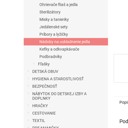
Ohrievače fliaš a jedla
Sterilizátory
Misky a tanieriky
Jedálenské sety
Príbory a lyžičky
Nádoby na uskladnenie jedla
Kefky a odkvapkávače
Podbradníky
Fľašky
DETSKÁ OBUV
HYGIENA A STAROSTLIVOSŤ
BEZPEČNOSŤ
NÁBYTOK DO DETSKEJ IZBY A
DOPLNKY
Popi
HRAČKY
CESTOVANIE
Pod
TEXTIL