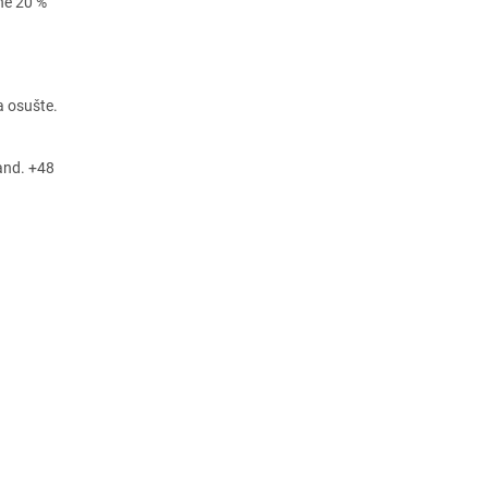
ne 20 %
a osušte.
and. +48