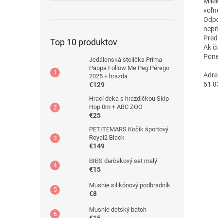
Mlie
voľn
Odpo
nepr
Pred
Top 10 produktov
Ak č
Pone
Jedálenská stolička Prima
Pappa Follow Me Peg Pérego
Adre
2025 + hrazda
61 8
€129
Hrací deka s hrazdičkou Skip
Hop 0m + ABC ZOO
€25
PETITEMARS Kočík športový
Royal2 Black
€149
BIBS darčekový set malý
€15
Mushie silikónový podbradník
€8
Mushie detský batoh