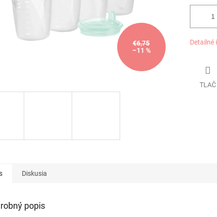
Detailné 
€6,75
–11 %
TLAČ
s
Diskusia
robný popis