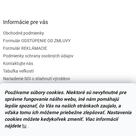
Informácie pre vás
Obchodné podmienky
Formulár ODSTÚPENIE OD ZMLUVY
Formulár REKLÁMACIE
Podmienky ochrany osobných údajov
Kontaktujte nás
Tabuľka veľkostí
Nariadenie SOI o stiahnutí výrobkov
Reklamačný poriadok
Používame súbory cookies. Niektoré sú nevyhnutné pre
Zásady súborov COOKIES
správne fungovanie nášho webu, iné nám pomáhajú
lepšie spoznať, čo Vás na našich stránkach zaujalo, a
vďaka tomu ich môžeme priebežne zlepšovať. Nastavenia
Facebook
cookies môžete kedykoľvek zmeniť. Viac informácií
nájdete
tu
.