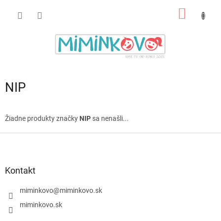
Prejsť
NÁKU
na
obsah
KOŠÍK
NIP
Žiadne produkty značky
NIP
sa nenašli...
Z
á
p
ä
Kontakt
t
i
miminkovo
@
miminkovo.sk
e
miminkovo.sk