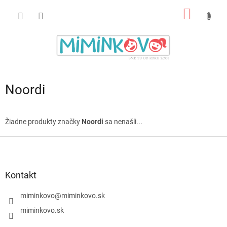
Prejsť
NÁKU
na
obsah
KOŠÍK
Noordi
Žiadne produkty značky
Noordi
sa nenašli...
Z
á
p
ä
Kontakt
t
i
miminkovo
@
miminkovo.sk
e
miminkovo.sk