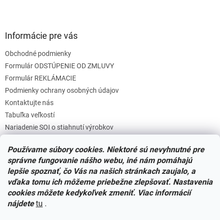
Informácie pre vás
Obchodné podmienky
Formulár ODSTÚPENIE OD ZMLUVY
Formulár REKLÁMACIE
Podmienky ochrany osobných údajov
Kontaktujte nás
Tabuľka veľkostí
Nariadenie SOI o stiahnutí výrobkov
Reklamačný poriadok
Používame súbory cookies. Niektoré sú nevyhnutné pre
Zásady súborov COOKIES
správne fungovanie nášho webu, iné nám pomáhajú
lepšie spoznať, čo Vás na našich stránkach zaujalo, a
vďaka tomu ich môžeme priebežne zlepšovať. Nastavenia
Facebook
cookies môžete kedykoľvek zmeniť. Viac informácií
nájdete
tu
.