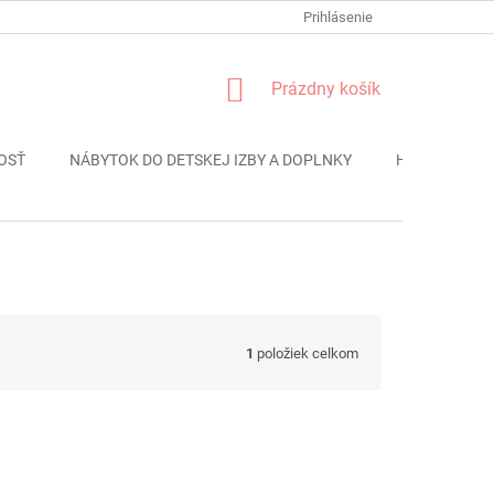
FORMULÁR REKLÁMACIE
PODMIENKY OCHRANY OSOBNÝCH ÚDAJO
Prihlásenie
NÁKUPNÝ
Prázdny košík
KOŠÍK
OSŤ
NÁBYTOK DO DETSKEJ IZBY A DOPLNKY
HRAČKY
1
položiek celkom