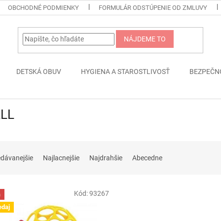
OBCHODNÉ PODMIENKY
FORMULÁR ODSTÚPENIE OD ZMLUVY
NÁJDEME TO
DETSKÁ OBUV
HYGIENA A STAROSTLIVOSŤ
BEZPEČN
LL
edávanejšie
Najlacnejšie
Najdrahšie
Abecedne
Kód:
93267
a
edaj