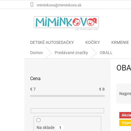
Prejsť
miminkovo@miminkovo.sk
na
obsah
DETSKÉ AUTOSEDAČKY
KOČÍKY
KRMENIE
Domov
Predávané značky
OBALL
B
OBA
o
č
Cena
n
R
ý
€
7
€
8
a
p
Najpr
d
a
e
n
V
n
e
Akci
ý
i
l
Výpr
p
e
Na sklade
1