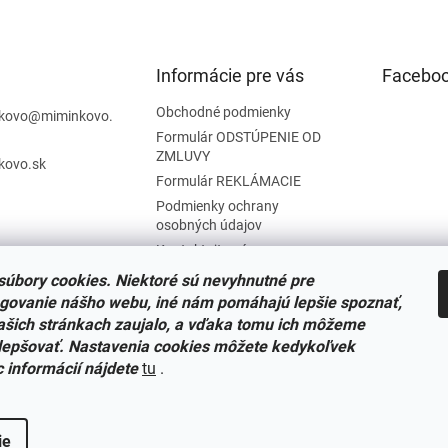
Informácie pre vás
Facebo
Obchodné podmienky
kovo
@
miminkovo.
Formulár ODSTÚPENIE OD
ZMLUVY
kovo.sk
Formulár REKLÁMACIE
Podmienky ochrany
osobných údajov
Kontaktujte nás
Tabuľka veľkostí
úbory cookies. Niektoré sú nevyhnutné pre
Nariadenie SOI o stiahnutí
govanie nášho webu, iné nám pomáhajú lepšie spoznať,
výrobkov
ašich stránkach zaujalo, a vďaka tomu ich môžeme
Reklamačný poriadok
lepšovať. Nastavenia cookies môžete kedykoľvek
c informácií nájdete
tu
.
Zásady súborov COOKIES
ie