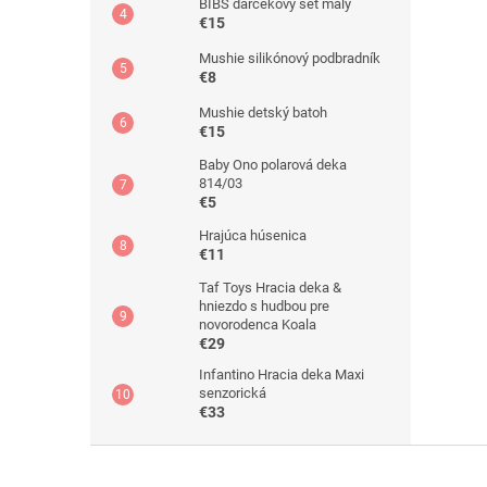
BIBS darčekový set malý
€15
Mushie silikónový podbradník
€8
Mushie detský batoh
€15
Baby Ono polarová deka
814/03
€5
Hrajúca húsenica
€11
Taf Toys Hracia deka &
hniezdo s hudbou pre
novorodenca Koala
€29
Infantino Hracia deka Maxi
senzorická
€33
Z
á