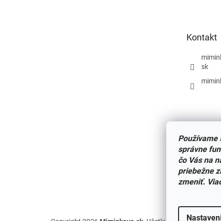
p
ä
t
Kontakt
i
e
mimin
sk
mimin
Používame s
správne fun
čo Vás na n
priebežne z
zmeniť. Via
Nastaven