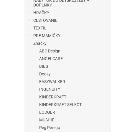
NÁBYTOK DO DETSKEJ IZBY A
DOPLNKY
HRAČKY
CESTOVANIE
TEXTIL
PRE MAMIČKY
Značky
ABC Design
ANGELCARE
BIBS
Dooky
EASYWALKER
INGENUITY
KINDERKRAFT
KINDERKRAFT SELECT
LODGER
MUSHIE
Peg Pérego