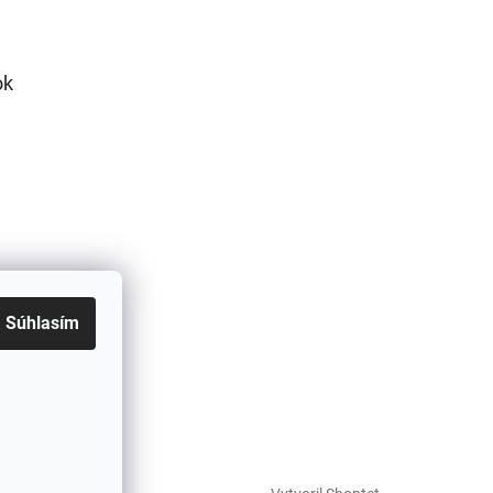
ok
Súhlasím