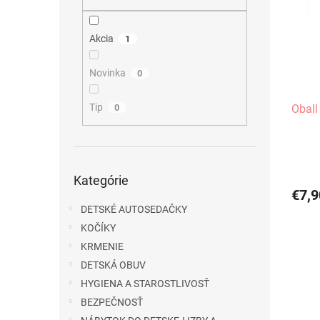
i
p
s
r
p
o
Akcia
1
r
d
o
u
Novinka
0
d
k
u
t
Tip
Oball
0
k
o
t
v
o
v
Preskočiť
Kategórie
kategórie
€7,9
DETSKÉ AUTOSEDAČKY
KOČÍKY
KRMENIE
DETSKÁ OBUV
HYGIENA A STAROSTLIVOSŤ
BEZPEČNOSŤ