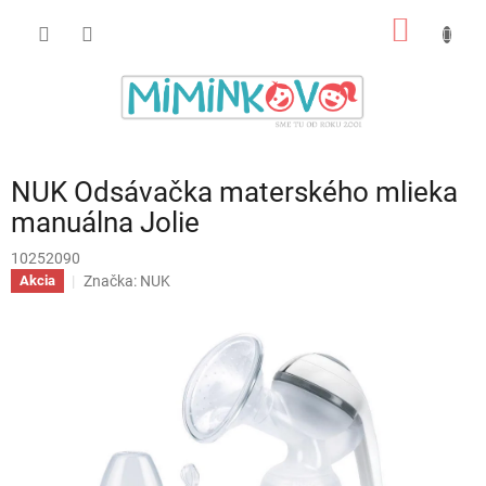
Prejsť
NÁKU
na
obsah
KOŠÍK
NUK Odsávačka materského mlieka
manuálna Jolie
10252090
Značka:
NUK
Akcia