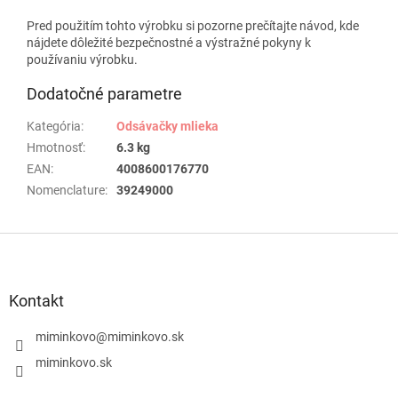
Pred použitím tohto výrobku si pozorne prečítajte návod, kde
nájdete dôležité bezpečnostné a výstražné pokyny k
používaniu výrobku.
Dodatočné parametre
Kategória
:
Odsávačky mlieka
Hmotnosť
:
6.3 kg
EAN
:
4008600176770
Nomenclature
:
39249000
Z
á
p
ä
Kontakt
t
i
miminkovo
@
miminkovo.sk
e
miminkovo.sk