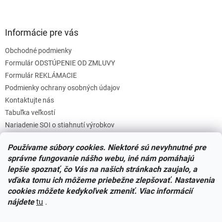
Informácie pre vás
Obchodné podmienky
Formulár ODSTÚPENIE OD ZMLUVY
Formulár REKLÁMACIE
Podmienky ochrany osobných údajov
Kontaktujte nás
Tabuľka veľkostí
Nariadenie SOI o stiahnutí výrobkov
Reklamačný poriadok
Používame súbory cookies. Niektoré sú nevyhnutné pre
Zásady súborov COOKIES
správne fungovanie nášho webu, iné nám pomáhajú
lepšie spoznať, čo Vás na našich stránkach zaujalo, a
vďaka tomu ich môžeme priebežne zlepšovať. Nastavenia
Facebook
cookies môžete kedykoľvek zmeniť. Viac informácií
nájdete
tu
.