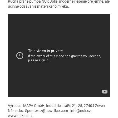
Ručná prsné pumpa NUK Jolie: moderné riešenie pre jemné, ale
účinné odsávanie materského mlieka.
Výrobca: MAPA GmbH, Industriestraße 21 -25, 27404 Zeven,
Německo. Spontexcz@newellco.com , info@nuk.cz,
www.nuk.com.