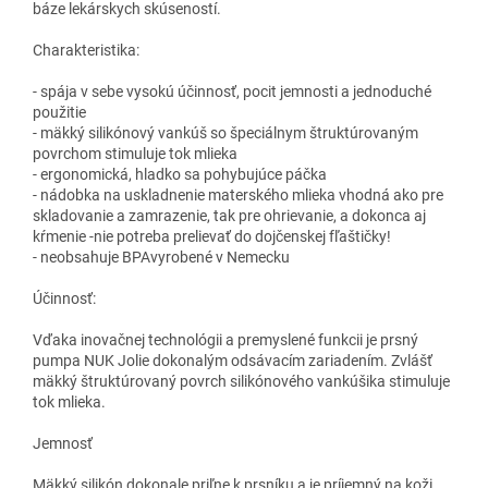
báze lekárskych skúseností.
Charakteristika:
- spája v sebe vysokú účinnosť, pocit jemnosti a jednoduché
použitie
- mäkký silikónový vankúš so špeciálnym štruktúrovaným
povrchom stimuluje tok mlieka
- ergonomická, hladko sa pohybujúce páčka
- nádobka na uskladnenie materského mlieka vhodná ako pre
skladovanie a zamrazenie, tak pre ohrievanie, a dokonca aj
kŕmenie -nie potreba prelievať do dojčenskej fľaštičky!
- neobsahuje BPAvyrobené v Nemecku
Účinnosť:
Vďaka inovačnej technológii a premyslené funkcii je prsný
pumpa NUK Jolie dokonalým odsávacím zariadením. Zvlášť
mäkký štruktúrovaný povrch silikónového vankúšika stimuluje
tok mlieka.
Jemnosť
Mäkký silikón dokonale priľne k prsníku a je príjemný na koži.