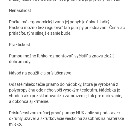
Nenásilnost
Páčka má ergonomický tvar a jej pohyb je úplne hladký.
Páčkou možno tiež regulovať ťah pumpy pri odsávaní: Čím viac
pritlačíte, tým silnejšie sanie bude.
Praktickosť
Pumpu možno ľahko rozmontovať, vyčistiť a znovu zložiť
dohromady.
Návod na použitie a príslušenstva
Odsaté mlieko tečie priamo do nádobky, ktorá je vyrobená z
polypropylénu odolného voči vysokým teplotám. Nádobka je
vhodná ako pre skladovanie a zamrazenie, tak pre ohrievanie,
a dokonca aj kŕmenie.
Príslušenstvom ručnej prsné pumpy NUK Jolie sú podstavec,
okrúhly uzáver a skrutkovacie viečko na zásobník na materské
mlieko.