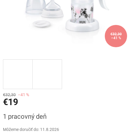
€32,30
–41 %
€32,30
–41 %
€19
Jednotková
1 pracovný deň
cena:
Môžeme doručiť do:
11.8.2026