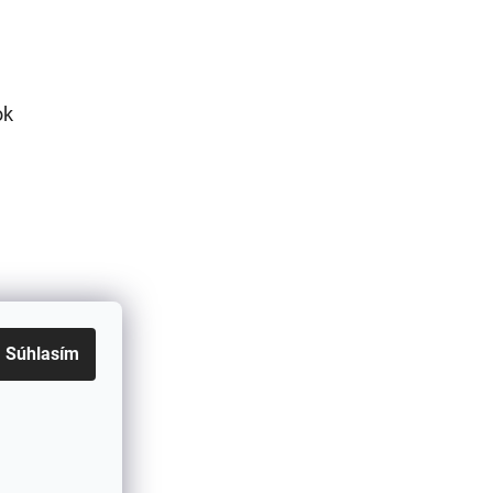
ok
Súhlasím