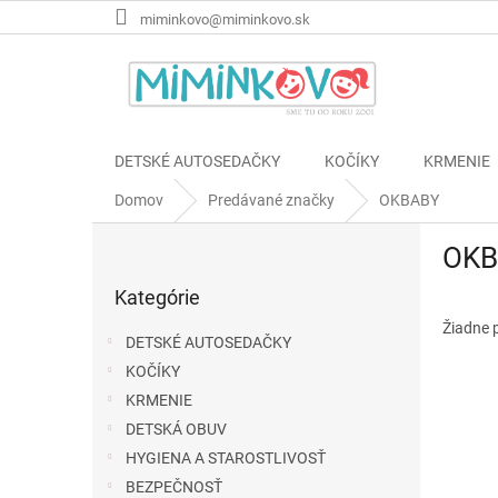
Prejsť
miminkovo@miminkovo.sk
na
obsah
DETSKÉ AUTOSEDAČKY
KOČÍKY
KRMENIE
Domov
Predávané značky
OKBABY
B
OKB
o
Preskočiť
č
Kategórie
kategórie
n
ý
Žiadne 
DETSKÉ AUTOSEDAČKY
p
KOČÍKY
a
KRMENIE
n
e
DETSKÁ OBUV
l
HYGIENA A STAROSTLIVOSŤ
BEZPEČNOSŤ