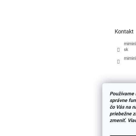
á
p
ä
t
Kontakt
i
e
mimin
sk
mimin
Používame s
správne fun
čo Vás na n
priebežne z
zmeniť. Via