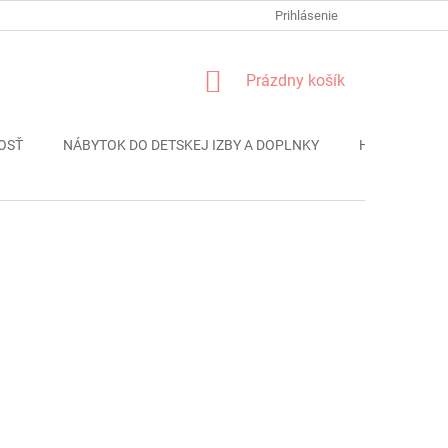
FORMULÁR REKLÁMACIE
PODMIENKY OCHRANY OSOBNÝCH ÚDAJO
Prihlásenie
NÁKUPNÝ
Prázdny košík
KOŠÍK
OSŤ
NÁBYTOK DO DETSKEJ IZBY A DOPLNKY
HRAČKY