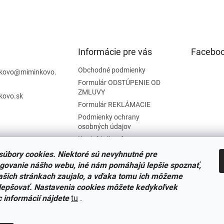
Informácie pre vás
Facebo
Obchodné podmienky
kovo
@
miminkovo.
Formulár ODSTÚPENIE OD
ZMLUVY
kovo.sk
Formulár REKLÁMACIE
Podmienky ochrany
osobných údajov
Kontaktujte nás
Tabuľka veľkostí
úbory cookies. Niektoré sú nevyhnutné pre
Nariadenie SOI o stiahnutí
govanie nášho webu, iné nám pomáhajú lepšie spoznať,
výrobkov
ašich stránkach zaujalo, a vďaka tomu ich môžeme
Reklamačný poriadok
lepšovať. Nastavenia cookies môžete kedykoľvek
c informácií nájdete
tu
.
Zásady súborov COOKIES