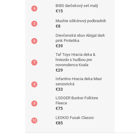
BIBS darčekový set malý
€15
Mushie silikónový podbradník
€8
Dievčenská obuv Abigal dark
pink Protetika
€39
Taf Toys Hracia deka &
hniezdo s hudbou pre
novorodenca Koala
€29
Infantino Hracia deka Maxi
senzorická
€33
LODGER Bunker Folklore
Fleece
€75
LEOKID Fusak Classic
€85
Z